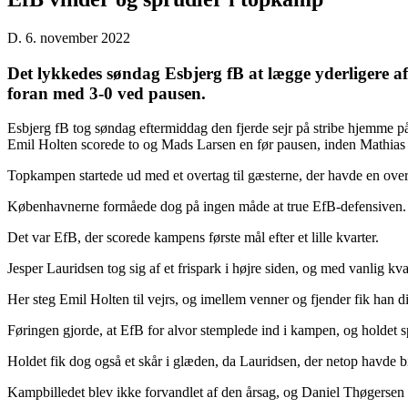
D. 6. november 2022
Det lykkedes søndag Esbjerg fB at lægge yderligere afs
foran med 3-0 ved pausen.
Esbjerg fB tog søndag eftermiddag den fjerde sejr på stribe hjemme på
Emil Holten scorede to og Mads Larsen en før pausen, inden Mathias
Topkampen startede ud med et overtag til gæsterne, der havde en over
Københavnerne formåede dog på ingen måde at true EfB-defensiven.
Det var EfB, der scorede kampens første mål efter et lille kvarter.
Jesper Lauridsen tog sig af et frispark i højre siden, og med vanlig kval
Her steg Emil Holten til vejrs, og imellem venner og fjender fik han 
Føringen gjorde, at EfB for alvor stemplede ind i kampen, og holdet spi
Holdet fik dog også et skår i glæden, da Lauridsen, der netop havde b
Kampbilledet blev ikke forvandlet af den årsag, og Daniel Thøgersen 