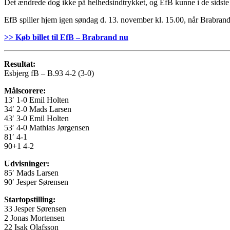
Det ændrede dog ikke på helhedsindtrykket, og EfB kunne i de sidste s
EfB spiller hjem igen søndag d. 13. november kl. 15.00, når Brabra
>> Køb billet til EfB – Brabrand nu
Resultat:
Esbjerg fB – B.93 4-2 (3-0)
Målscorere:
13′ 1-0 Emil Holten
34′ 2-0 Mads Larsen
43′ 3-0 Emil Holten
53′ 4-0 Mathias Jørgensen
81′ 4-1
90+1 4-2
Udvisninger:
85′ Mads Larsen
90′ Jesper Sørensen
Startopstilling:
33 Jesper Sørensen
2 Jonas Mortensen
22 Isak Olafsson