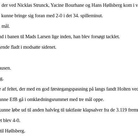
der ved Nicklas Strunck, Yacine Bourhane og Hans Høllsberg kom i ve
B kunne bringe sig foran med 2-0 i det 34. spilleminut.
 mål.
d i banen til Mads Larsen lige inden, han blev forsøgt tacklet.
ende fladt i modsatte sidenet.
ausen.
g.
e af feltet, der med en god førstegangspasning på langs fandt Holten ved
å kunne EfB gå i omklædningsrummet med tre mål oppe.
nne løbe ud til anden halvleg til taktfaste klapsalver fra de 3.119 frem
t blev 4-0.
il Høllsberg.