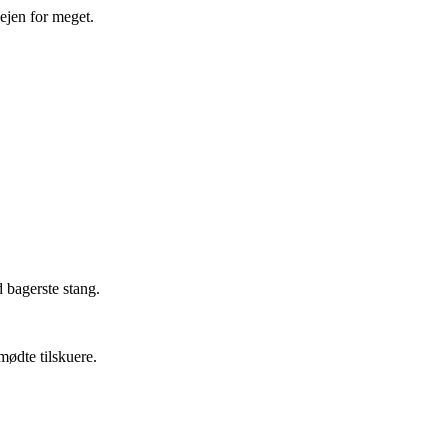
jen for meget.
 bagerste stang.
mødte tilskuere.