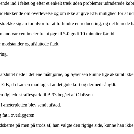
ende ind i feltet og efter et enkelt træk uden problemer udraderede k
 udelukkende om overlevelse og om ikke at give EfB mulighed for at ud
række sig an for alvor for at forhindre en reducering, og det klarede ha
no var centimeter fra at øge til 5-0 godt 10 minutter før tid.
e modstander og afsluttede fladt.
ing.
afsluttet nede i det ene målhjørne, og Sørensen kunne lige akkurat ikke 
il EfB, da Larsen modtog sit andet gule kort og dermed så rødt.
fløjtede straffespark til B.93 begået af Olafsson.
-meterpletten blev sendt afsted.
 fat i overliggeren.
dskerne på men på trods af, han valgte den rigtige side, kunne han ikk