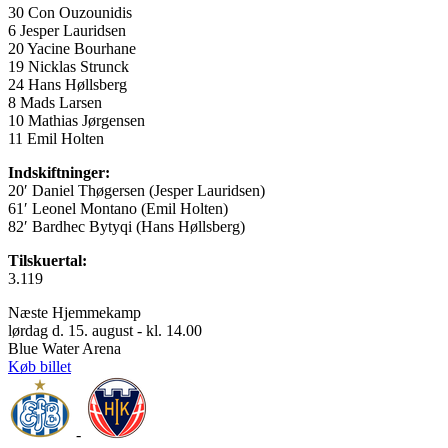
30 Con Ouzounidis
6 Jesper Lauridsen
20 Yacine Bourhane
19 Nicklas Strunck
24 Hans Høllsberg
8 Mads Larsen
10 Mathias Jørgensen
11 Emil Holten
Indskiftninger:
20′ Daniel Thøgersen (Jesper Lauridsen)
61′ Leonel Montano (Emil Holten)
82′ Bardhec Bytyqi (Hans Høllsberg)
Tilskuertal:
3.119
Næste Hjemmekamp
lørdag d. 15. august - kl. 14.00
Blue Water Arena
Køb billet
-