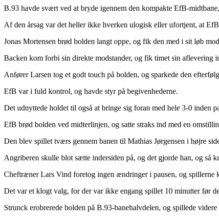
B.93 havde svært ved at bryde igennem den kompakte EfB-midtbane, 
Af den årsag var det heller ikke hverken ulogisk eller ufortjent, at Ef
Jonas Mortensen brød bolden langt oppe, og fik den med i sit løb mod
Backen kom forbi sin direkte modstander, og fik timet sin aflevering in
Anfører Larsen tog et godt touch på bolden, og sparkede den efterfølg
EfB var i fuld kontrol, og havde styr på begivenhederne.
Det udnyttede holdet til også at bringe sig foran med hele 3-0 inden p
EfB brød bolden ved midterlinjen, og satte straks ind med en omstillin
Den blev spillet tværs gennem banen til Mathias Jørgensen i højre sid
Angriberen skulle blot sætte indersiden på, og det gjorde han, og s
Cheftræner Lars Vind foretog ingen ændringer i pausen, og spillerne ku
Det var et klogt valg, for der var ikke engang spillet 10 minutter før de
Strunck erobrerede bolden på B.93-banehalvdelen, og spillede videre t