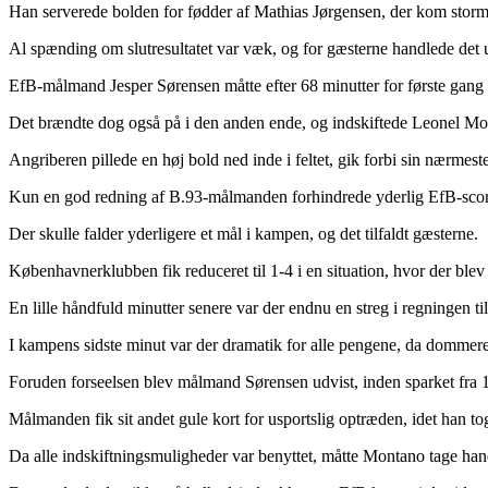
Han serverede bolden for fødder af Mathias Jørgensen, der kom storm
Al spænding om slutresultatet var væk, og for gæsterne handlede det
EfB-målmand Jesper Sørensen måtte efter 68 minutter for første gang st
Det brændte dog også på i den anden ende, og indskiftede Leonel Monta
Angriberen pillede en høj bold ned inde i feltet, gik forbi sin nærmest
Kun en god redning af B.93-målmanden forhindrede yderlig EfB-scor
Der skulle falder yderligere et mål i kampen, og det tilfaldt gæsterne.
Københavnerklubben fik reduceret til 1-4 i en situation, hvor der blev 
En lille håndfuld minutter senere var der endnu en streg i regningen t
I kampens sidste minut var der dramatik for alle pengene, da dommeren 
Foruden forseelsen blev målmand Sørensen udvist, inden sparket fra 11
Målmanden fik sit andet gule kort for usportslig optræden, idet han tog
Da alle indskiftningsmuligheder var benyttet, måtte Montano tage han