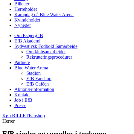
Billetter
Herreholdet
Kampdag på Blue Water Arena
Kvindeholdet
Nyheder
Om Esbjerg fB
EfB Akademi
Sydvestjysk Fodbold Samarbejde
Om klubsamarbejdet
Rekrutteringsprocedurer
Partnere
Blue Water Arena
Stadion
EfB Fanshop
EfB Caféen
Aktionærinformation
Kontakt
Job i EfB
Presse
Køb
BILLET
Fanshop
Herrer
EfB vinder og sprudler i topkamp