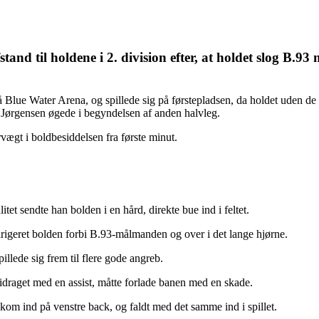
tand til holdene i 2. division efter, at holdet slog B.
 Blue Water Arena, og spillede sig på førstepladsen, da holdet uden de
 Jørgensen øgede i begyndelsen af anden halvleg.
vægt i boldbesiddelsen fra første minut.
itet sendte han bolden i en hård, direkte bue ind i feltet.
dirigeret bolden forbi B.93-målmanden og over i det lange hjørne.
llede sig frem til flere gode angreb.
idraget med en assist, måtte forlade banen med en skade.
kom ind på venstre back, og faldt med det samme ind i spillet.