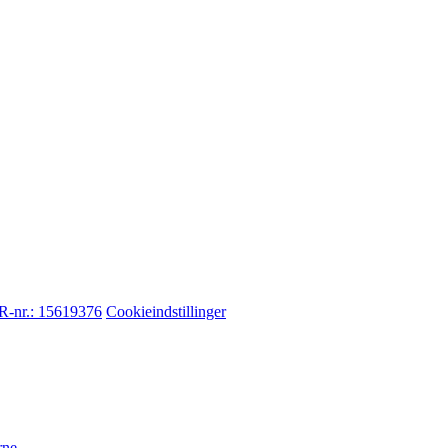
-nr.: 15619376
Cookieindstillinger
rne