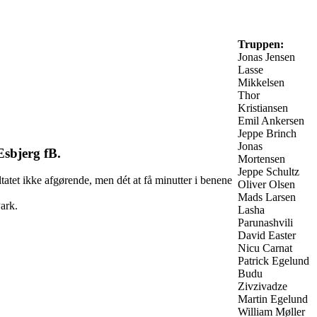
Truppen:
Jonas Jensen
Lasse
Mikkelsen
Thor
Kristiansen
Emil Ankersen
Jeppe Brinch
Jonas
 Esbjerg fB.
Mortensen
Jeppe Schultz
atet ikke afgørende, men dét at få minutter i benene
Oliver Olsen
Mads Larsen
ark.
Lasha
Parunashvili
David Easter
Nicu Carnat
Patrick Egelund
Budu
Zivzivadze
Martin Egelund
William Møller