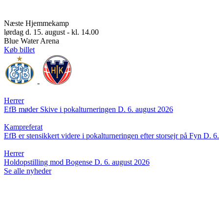
Næste Hjemmekamp
lørdag d. 15. august - kl. 14.00
Blue Water Arena
Køb billet
-
Herrer
EfB møder Skive i pokalturneringen
D. 6. august 2026
Kampreferat
EfB er stensikkert videre i pokalturneringen efter storsejr på Fyn
D. 6
Herrer
Holdopstilling mod Bogense
D. 6. august 2026
Se alle nyheder