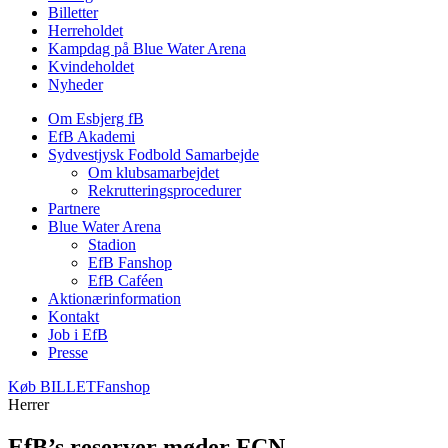
Billetter
Herreholdet
Kampdag på Blue Water Arena
Kvindeholdet
Nyheder
Om Esbjerg fB
EfB Akademi
Sydvestjysk Fodbold Samarbejde
Om klubsamarbejdet
Rekrutteringsprocedurer
Partnere
Blue Water Arena
Stadion
EfB Fanshop
EfB Caféen
Aktionærinformation
Kontakt
Job i EfB
Presse
Køb
BILLET
Fanshop
Herrer
EfB’s reserver møder FCN