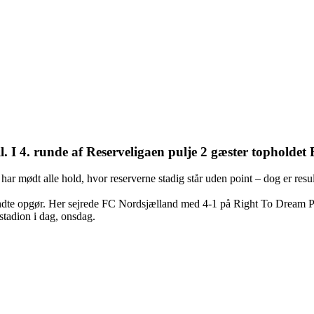
il. I 4. runde af Reserveligaen pulje 2 gæster topholdet
mødt alle hold, hvor reserverne stadig står uden point – dog er result
vendte opgør. Her sejrede FC Nordsjælland med 4-1 på Right To Dream P
stadion i dag, onsdag.