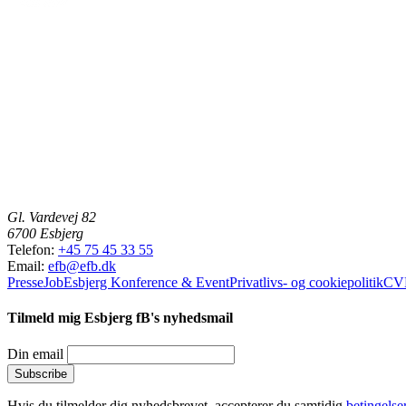
Gl. Vardevej 82
6700 Esbjerg
Telefon:
+45 75 45 33 55
Email:
efb@efb.dk
Presse
Job
Esbjerg Konference & Event
Privatlivs- og cookiepolitik
CVR
Tilmeld mig Esbjerg fB's nyhedsmail
Din email
Hvis du tilmelder dig nyhedsbrevet, accepterer du samtidig
betingelse