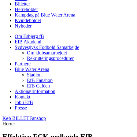
Billetter
Herreholdet
Kampdag på Blue Water Arena
Kvindeholdet
Nyheder
Om Esbjerg fB
EfB Akademi
Sydvestjysk Fodbold Samarbejde
Om klubsamarbejdet
Rekrutteringsprocedurer
Partnere
Blue Water Arena
Stadion
EfB Fanshop
EfB Caféen
Aktionærinformation
Kontakt
Job i EfB
Presse
Køb
BILLET
Fanshop
Herrer
Effektive FCK nedlagde EfB