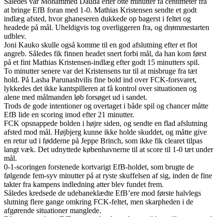
Således var Mohammed Dauda efter otte minutter få centimeter fra
at bringe EfB foran med 1-0. Mathias Kristensen sendte et godt
indlæg afsted, hvor ghaneseren dukkede op bagerst i feltet og
headede på mål. Uheldigvis tog overliggeren fra, og drømmestarten
udblev.
Joni Kauko skulle også komme til en god afslutning efter et flot
angreb. Således fik finnen headet snert forbi mål, da han kom først
på et fint Mathias Kristensen-indlæg efter godt 15 minutters spil.
To minutter senere var det Kristensens tur til at misbruge fra tæt
hold. På Lasha Parunashvilis fine bold ind over FCK-forsvaret,
lykkedes det ikke kantspilleren at få kontrol over situationen og
alene med målmanden løb forsøget ud i sandet.
Trods de gode intentioner og overtaget i både spil og chancer måtte
EfB lide en scoring imod efter 21 minutter.
FCK opsnappede bolden i højre siden, og sendte en flad afslutning
afsted mod mål. Højbjerg kunne ikke holde skuddet, og måtte give
en retur ud i fødderne på Jeppe Brinch, som ikke fik clearet tilpas
langt væk. Det udnyttede københavnerne til at score til 1-0 tæt under
mål.
0-1-scoringen forstenede kortvarigt EfB-holdet, som brugte de
følgende fem-syv minutter på at ryste skuffelsen af sig, inden de fine
takter fra kampens indledning atter blev fundet frem.
Således kredsede de udebaneklædte EfB’ere mod første halvlegs
slutning flere gange omkring FCK-feltet, men skarpheden i de
afgørende situationer manglede.