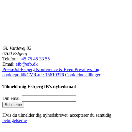
Gl. Vardevej 82
6700 Esbjerg
Telefon:
+45 75 45 33 55
Email:
efb@efb.dk
Presse
Job
Esbjerg Konference & Event
Privatlivs- og
cookiepolitik
CVR-nr.: 15619376
Cookieindstillinger
Tilmeld mig Esbjerg fB's nyhedsmail
Din email
Hvis du tilmelder dig nyhedsbrevet, accepterer du samtidig
betingelserne