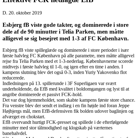
D. 20. oktober 2019
Esbjerg fB viste gode takter, og dominerede i store
dele af de 90 minutter i Telia Parken, men måtte
alligevel se sig besejret med 1-3 af FC København.
Esbjerg fB viste spilleglæde og dominerede i store perioder i især
første halvleg FC København på alle parametre, men måtte alligevel
rejse fra Telia Parken med et 1-3-nederlag. Københavnerne scorede
midtvejs i første halvleg til 1-0, og igen efter en time i anden. I
kampens slutning blev det også 0-3, inden Yuriy Yakovenko flot
reducerede.
Indledningen på 13. spillerunde i 3F Superligaen var svært
underholdende, da EfB med kvalitet i boldomgangen og lyst til at
angribe dominerede et passivt FCK-hold.
Det var dog hjemmeholdet, som skabte kampens første store chance.
Fra venstre blev der sendt et indlæg i en fin højde ind foran Jeppe
Højbjergs mål, men EfB-defensiven fik bolden udover baglinjen og
afværget en chokstart.
EfB overvandt hurtigt FCK-presset og spillede i de efterfølgende
minutter med stor tålmodighed og klogskab på værternes
banehalvdel.