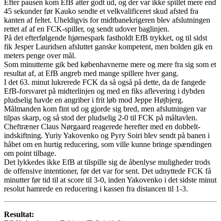
Efter pausen kom EfB atter godt ud, og der var ikke spillet mere end
45 sekunder før Kauko sendte et velkvalificeret skud afsted fra
kanten af feltet. Uheldigvis for midtbanekrigeren blev afslutningen
rettet af af en FCK-spiller, og sendt udover baglinjen.
På det efterfølgende hjørnespark fastholdt EfB trykket, og til sidst
fik Jesper Lauridsen afsluttet ganske kompetent, men bolden gik en
meters penge over mål.
Som minutterne gik bed københavnerne mere og mere fra sig som et
resultat af, at EfB angreb med mange spillere hver gang.
I det 63. minut lukrerede FCK da så også på dette, da de fangede
EfB-forsvaret på midterlinjen og med en fiks aflevering i dybden
pludselig havde en angriber i frit løb mod Jeppe Højbjerg.
Målmanden kom fint ud og gjorde sig bred, men afslutningen var
tilpas skarp, og så stod der pludselig 2-0 til FCK på måltavlen.
Cheftræner Claus Nørgaard reagerede herefter med en dobbelt-
indskiftning. Yuriy Yakovenko og Pyry Soiri blev sendt på banen i
håbet om en hurtig reducering, som ville kunne bringe spændingen
om point tilbage.
Det lykkedes ikke EfB at tilspille sig de åbenlyse muligheder trods
de offensive intentioner, før det var for sent. Det udnyttede FCK få
minutter før tid til at score til 3-0, inden Yakovenko i det sidste minut
resolut hamrede en reducering i kassen fra distancen til 1-3.
Resultat: