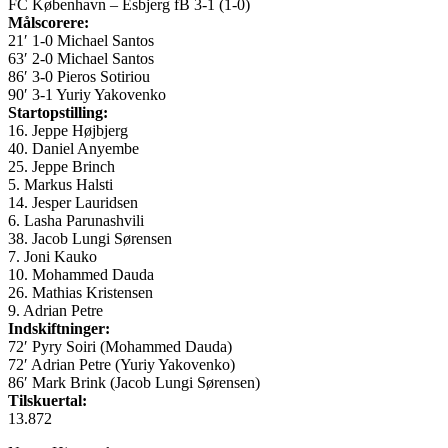
FC København – Esbjerg fB 3-1 (1-0)
Målscorere:
21′ 1-0 Michael Santos
63′ 2-0 Michael Santos
86′ 3-0 Pieros Sotiriou
90′ 3-1 Yuriy Yakovenko
Startopstilling:
16. Jeppe Højbjerg
40. Daniel Anyembe
25. Jeppe Brinch
5. Markus Halsti
14. Jesper Lauridsen
6. Lasha Parunashvili
38. Jacob Lungi Sørensen
7. Joni Kauko
10. Mohammed Dauda
26. Mathias Kristensen
9. Adrian Petre
Indskiftninger:
72′ Pyry Soiri (Mohammed Dauda)
72′ Adrian Petre (Yuriy Yakovenko)
86′ Mark Brink (Jacob Lungi Sørensen)
Tilskuertal:
13.872