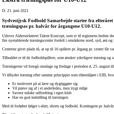
D. 21. juni 2021
Sydvestjysk Fodbold Samarbejde starter fra efteråret 
træningspas pr. halvår for årgangene U10-U12.
Udover Aldersrelateret Talent Koncept, som er til regionens bedste d
fire nyetablerede træningscentre fordelt i områderne nord, syd, øst og ve
Centrene giver plads til, at op til 16 spillere pr. årgang pr. center får
Tilbuddet er til de fodboldspillere, som ønsker yderligere træning og sæ
Træningerne vil foregå onsdage og fredage i perioden d. 25. august ti
Vi tilbyder træning efter samme principper som elitemiljøet i EfB, hvor
Er motiveret på at lære og dygtiggøre sig
Vil prøve sig af i et anderledes, men trygt miljø
Savner måske udfordring i egen klub
Har en god indstilling til træningen
Med til forløbet følger t-shirt, shorts og fodbold. Kontingent pr. halvår