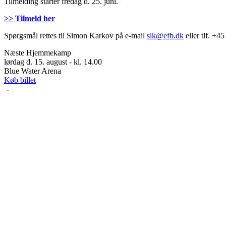
Tilmelding starter fredag d. 25. juni.
>> Tilmeld her
Spørgsmål rettes til Simon Karkov på e-mail
slk@efb.dk
eller tlf. +4
Næste Hjemmekamp
lørdag d. 15. august - kl. 14.00
Blue Water Arena
Køb billet
-