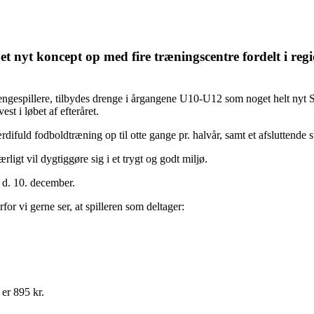
et nyt koncept op med fire træningscentre fordelt i reg
rengespillere, tilbydes drenge i årgangene U10-U12 som noget helt nyt 
st i løbet af efteråret.
 værdifuld fodboldtræning op til otte gange pr. halvår, samt et afsluttend
rligt vil dygtiggøre sig i et trygt og godt miljø.
l d. 10. december.
for vi gerne ser, at spilleren som deltager:
 er 895 kr.