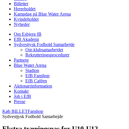
Billetter
Herreholdet
Kampdag på Blue Water Arena
Kvindeholdet
Nyheder
Om Esbjerg fB
EfB Akademi
Sydvestjysk Fodbold Samarbejde
Om klubsamarbejdet
Rekrutteringsprocedurer
Partnere
Blue Water Arena
Stadion
EfB Fanshop
EfB Caféen
Aktionærinformation
Kontakt
Job i EfB
Presse
Køb
BILLET
Fanshop
Sydvestjysk Fodbold Samarbejde
Ekstra træningspas for U10-U12