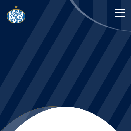
FORSIDE
KAMPE
STILLING
BILLETTER
HERREHOLDET
KAMPDAG PÅ
BLUE WATER
ARENA