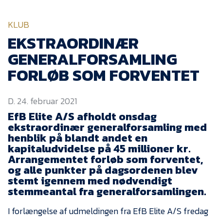
KVINDEHOLDET
KLUB
NYHEDER
EKSTRAORDINÆR
GENERALFORSAMLING
Om Esbjerg fB
FORLØB SOM FORVENTET
EfB Akademi
D. 24. februar 2021
Sydvestjysk Fodbold
Samarbejde
EfB Elite A/S afholdt onsdag
ekstraordinær generalforsamling med
Partnere
henblik på blandt andet en
kapitaludvidelse på 45 millioner kr.
Blue Water Arena
Arrangementet forløb som forventet,
Aktionærinformation
og alle punkter på dagsordenen blev
stemt igennem med nødvendigt
Kontakt
stemmeantal fra generalforsamlingen.
Job i EfB
I forlængelse af udmeldingen fra EfB Elite A/S fredag