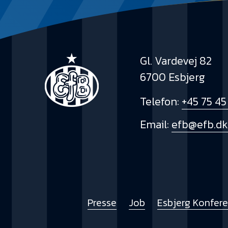
Gl. Vardevej 82
6700 Esbjerg
Telefon:
+45 75 45
Email:
efb@efb.d
Presse
Job
Esbjerg Konfer