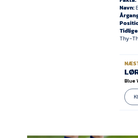
Navn:
E
Årgang
Positi
Tidlige
Thy-Th
NÆS
LØR
Blue 
K