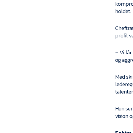
kompromi
holdet.
Cheftræ
profil 
– Vi får
og aggre
Med skif
ledereg
talenter
Hun ser 
vision 
Fakta: