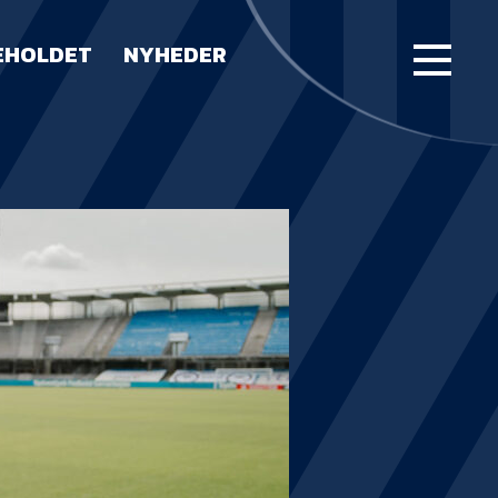
EHOLDET
NYHEDER
FORSIDE
KAMPE
STILLING
BILLETTER
HERREHOLDET
LUE WATER ARENA