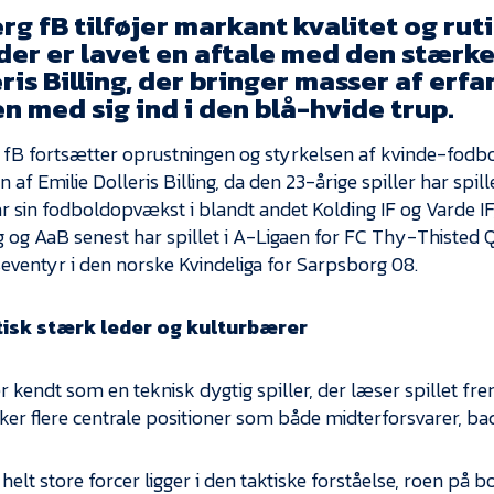
rg fB tilføjer markant kvalitet og ruti
der er lavet en aftale med den stærke 
ris Billing, der bringer masser af erfa
n med sig ind i den blå-hvide trup.
 fB fortsætter oprustningen og styrkelsen af kvinde-fod
n af Emilie Dolleris Billing, da den 23-årige spiller har spi
ar sin fodboldopvækst i blandt andet Kolding IF og Varde IF
g og AaB senest har spillet i A-Ligaen for FC Thy-Thisted 
eventyr i den norske Kvindeliga for Sarpsborg 08.
tisk stærk leder og kulturbærer
er kendt som en teknisk dygtig spiller, der læser spillet fr
er flere centrale positioner som både midterforsvarer, b
elt store forcer ligger i den taktiske forståelse, roen på 