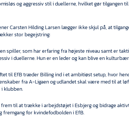
sløs og aggressiv stil i duellerne, hvilket gør tilgangen til
ner Carsten Hilding Larsen lægger ikke skjul på, at tilgang
vækker stor begejstring:
 en spiller, som har erfaring fra højeste niveau samt er takt
ssiv i duellerne. Hun er en leder og kan blive en kulturbær
tet til EfB træder Billing ind i et ambitiøst setup, hvor hen
enskaber fra A-Ligaen og udlandet skal være med til at løf
 i klubben.
frem til at trække i arbejdstøjet i Esbjerg og bidrage aktivt
og fremgang for kvindefodbolden i EfB.