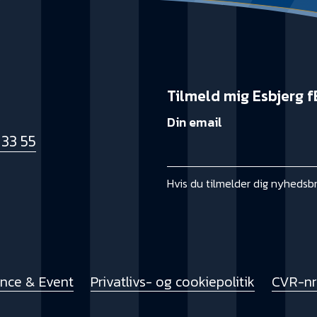
Tilmeld mig Esbjerg f
Din email
 33 55
k
Hvis du tilmelder dig nyhedsb
ence & Event
Privatlivs- og cookiepolitik
CVR-nr.