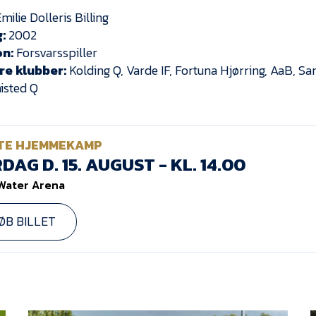
milie Dolleris Billing
:
2002
on:
Forsvarsspiller
re klubber:
Kolding Q, Varde IF, Fortuna Hjørring, AaB, S
isted Q
TE HJEMMEKAMP
DAG D. 15. AUGUST - KL. 14.00
Water Arena
ØB BILLET