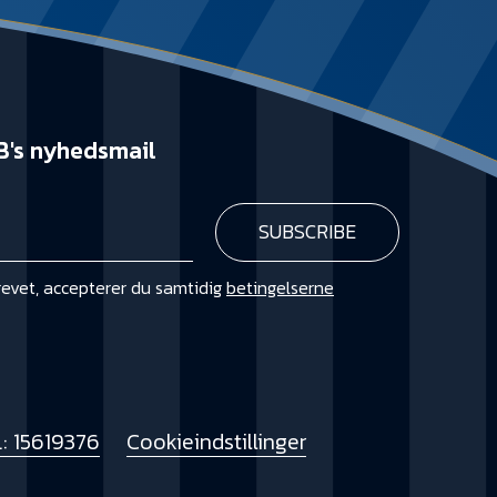
B's nyhedsmail
revet, accepterer du samtidig
betingelserne
KØB
: 15619376
Cookieindstillinger