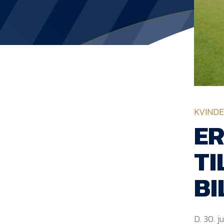
KVIND
ER
TI
BI
D. 30. j