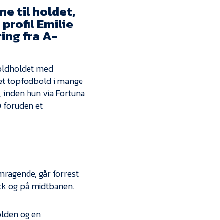
Kontakt
ne til holdet,
profil Emilie
Job i EfB
ring fra
A-
Presse
boldholdet med
llet topfodbold i mange
, inden hun via Fortuna
Q foruden et
emragende, går forrest
ack og på midtbanen.
bolden og en