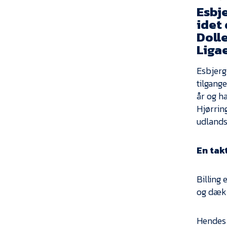
Esbje
idet 
Dolle
Ligae
Esbjerg
tilgange
år og h
Hjørrin
udlands
En tak
Billing 
og dækk
Hendes h