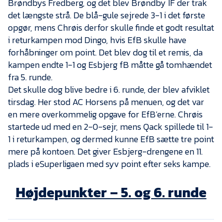
Brøndbys Fredberg, og det blev Brøndby IF der trak
Presse
det længste strå. De blå-gule sejrede 3-1 i det første
opgør, mens Chrøis derfor skulle finde et godt resultat
i returkampen mod Dingo, hvis EfB skulle have
forhåbninger om point. Det blev dog til et remis, da
kampen endte 1-1 og Esbjerg fB måtte gå tomhændet
fra 5. runde.
Det skulle dog blive bedre i 6. runde, der blev afviklet
tirsdag. Her stod AC Horsens på menuen, og det var
en mere overkommelig opgave for EfB’erne. Chrøis
startede ud med en 2-0-sejr, mens Qack spillede til 1-
1 i returkampen, og dermed kunne EfB sætte tre point
mere på kontoen. Det giver Esbjerg-drengene en 11.
plads i eSuperligaen med syv point efter seks kampe.
Højdepunkter – 5. og 6. runde