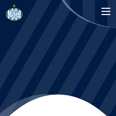
FORSIDE
KAMPE
STILLING
BILLETTER
HERREHOLDET
KAMPDAG PÅ
BLUE WATER
ARENA