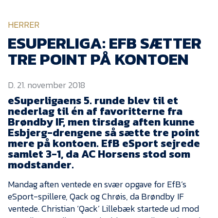
KVINDEHOLDET
HERRER
NYHEDER
ESUPERLIGA: EFB SÆTTER
TRE POINT PÅ KONTOEN
Om Esbjerg fB
D. 21. november 2018
EfB Akademi
eSuperligaens 5. runde blev til et
Sydvestjysk Fodbold
nederlag til én af favoritterne fra
Samarbejde
Brøndby IF, men tirsdag aften kunne
Partnere
Esbjerg-drengene så sætte tre point
mere på kontoen. EfB eSport sejrede
Blue Water Arena
samlet 3-1, da AC Horsens stod som
modstander.
Aktionærinformation
Kontakt
Mandag aften ventede en svær opgave for EfB’s
eSport-spillere, Qack og Chrøis, da Brøndby IF
Job i EfB
ventede. Christian ‘Qack’ Lillebæk startede ud mod