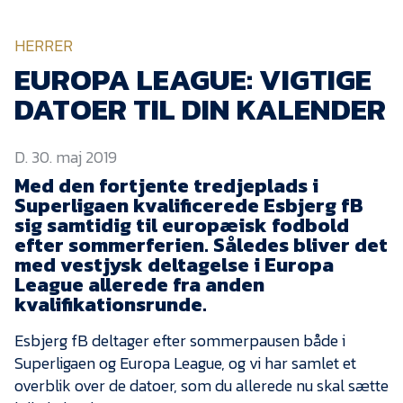
KVINDEHOLDET
HERRER
NYHEDER
EUROPA LEAGUE: VIGTIGE
DATOER TIL DIN KALENDER
Om Esbjerg fB
D. 30. maj 2019
EfB Akademi
Med den fortjente tredjeplads i
Sydvestjysk Fodbold
Superligaen kvalificerede Esbjerg fB
Samarbejde
sig samtidig til europæisk fodbold
Partnere
efter sommerferien. Således bliver det
med vestjysk deltagelse i Europa
Blue Water Arena
League allerede fra anden
kvalifikationsrunde.
Aktionærinformation
Kontakt
Esbjerg fB deltager efter sommerpausen både i
Superligaen og Europa League, og vi har samlet et
Job i EfB
overblik over de datoer, som du allerede nu skal sætte