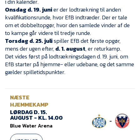
i din kalender.
Presse
Onsdag d. 19. juni
er der lodtrækning til anden
kvalifikationsrunde, hvor EfB indtræder. Der er tale
om et dobbeltopgør, hvor den samlede vinder af de
to kampe går videre til tredje runde.
Torsdag d. 25. juli
spiller EfB det første opgør,
mens der ugen efter,
d. 1. august
, er returkamp.
Det vides først på lodtrækningsdagen d. 19. juni, om
EfB starter på hjemme- eller udebane, og det samme
gælder spilletidspunkter.
NÆSTE
HJEMMEKAMP
LØRDAG D. 15.
AUGUST - KL. 14.00
-
Blue Water Arena