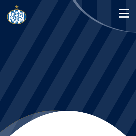
FORSIDE
KAMPE
STILLING
BILLETTER
HERREHOLDET
KAMPDAG PÅ
BLUE WATER
ARENA