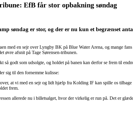
tribune: EfB får stor opbakning søndag
amp søndag er stor, og der er nu kun et begrænset antal
ligaen med en sejr over Lyngby BK på Blue Water Arena, og mange fans og
det øvre afsnit på Tage Sørensen-tribunen.
t så godt som udsolgte, og holdet på banen kan derfor se frem til end
er sig til den fornemme kulisse:
over, at vi med en sejr og lidt hjælp fra Kolding IF kan spille os tilbage i
ldet frem.
eressen allerede nu i billetsalget, hvor der virkelig er run på. Det er glæ