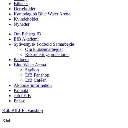
Billetter
Herreholdet
Kampdag på Blue Water Arena
Kvindeholdet
Nyheder
Om Esbjerg fB
EfB Akademi
Sydvestjysk Fodbold Samarbejde
Om klubsamarbejdet
Rekrutteringsprocedurer
Partnere
Blue Water Arena
Stadion
EfB Fanshop
EfB Caféen
Aktionærinformation
Kontakt
Job i EfB
Presse
Køb
BILLET
Fanshop
Klub