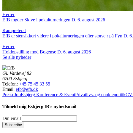
Herrer
EfB møder Skive i pokalturneringen
D. 6. august 2026
Kampreferat
EfB er stensikkert videre i pokalturneringen efter storsejr på Fyn
D. 6
Herrer
Holdopstilling mod Bogense
D. 6. august 2026
Se alle nyheder
Gl. Vardevej 82
6700 Esbjerg
Telefon:
+45 75 45 33 55
Email:
efb@efb.dk
Presse
Job
Esbjerg Konference & Event
Privatlivs- og cookiepolitik
CVR
Tilmeld mig Esbjerg fB's nyhedsmail
Din email