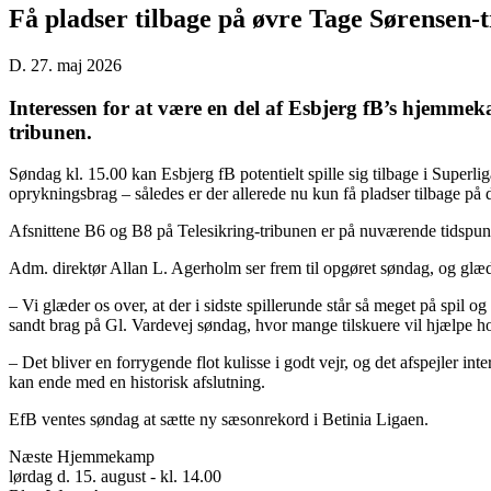
Få pladser tilbage på øvre Tage Sørensen-
D. 27. maj 2026
Interessen for at være en del af Esbjerg fB’s hjemmek
tribunen.
Søndag kl. 15.00 kan Esbjerg fB potentielt spille sig tilbage i Super
oprykningsbrag – således er der allerede nu kun få pladser tilbage på 
Afsnittene B6 og B8 på Telesikring-tribunen er på nuværende tidspunk
Adm. direktør Allan L. Agerholm ser frem til opgøret søndag, og glæd
– Vi glæder os over, at der i sidste spillerunde står så meget på spil og 
sandt brag på Gl. Vardevej søndag, hvor mange tilskuere vil hjælpe ho
– Det bliver en forrygende flot kulisse i godt vejr, og det afspejler int
kan ende med en historisk afslutning.
EfB ventes søndag at sætte ny sæsonrekord i Betinia Ligaen.
Næste Hjemmekamp
lørdag d. 15. august - kl. 14.00