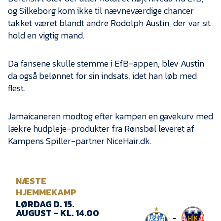
Presse
og Silkeborg kom ikke til nævneværdige chancer
takket været blandt andre Rodolph Austin, der var sit
hold en vigtig mand.
Da fansene skulle stemme i EfB-appen, blev Austin
da også belønnet for sin indsats, idet han løb med
flest.
Jamaicaneren modtog efter kampen en gavekurv med
lækre hudpleje-produkter fra Rønsbøl leveret af
Kampens Spiller-partner NiceHair.dk.
NÆSTE
HJEMMEKAMP
LØRDAG D. 15.
AUGUST - KL. 14.00
-