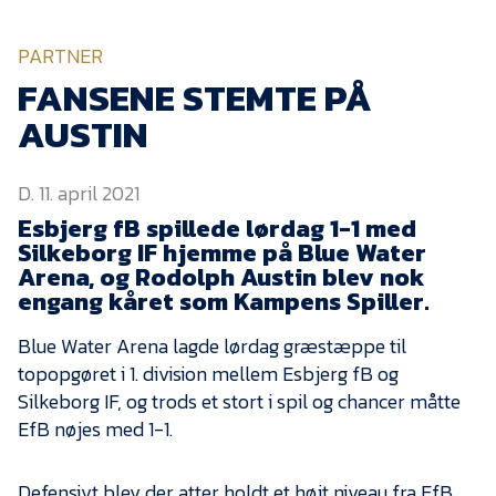
KVINDEHOLDET
PARTNER
NYHEDER
FANSENE STEMTE PÅ
AUSTIN
Om Esbjerg fB
D. 11. april 2021
EfB Akademi
Esbjerg fB spillede lørdag 1-1 med
Sydvestjysk Fodbold
Silkeborg IF hjemme på Blue Water
Samarbejde
Arena, og Rodolph Austin blev nok
Partnere
engang kåret som Kampens Spiller.
Blue Water Arena
Blue Water Arena lagde lørdag græstæppe til
topopgøret i 1. division mellem Esbjerg fB og
Aktionærinformation
Silkeborg IF, og trods et stort i spil og chancer måtte
Kontakt
EfB nøjes med 1-1.
Job i EfB
Defensivt blev der atter holdt et højt niveau fra EfB,