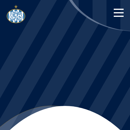
FORSIDE
KAMPE
STILLING
BILLETTER
HERREHOLDET
KAMPDAG PÅ
BLUE WATER
ARENA