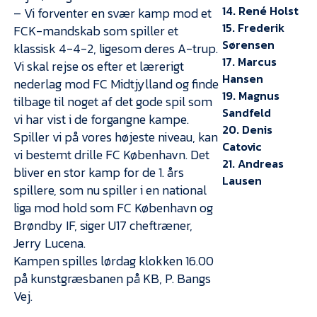
14. René Holst
– Vi forventer en svær kamp mod et
15. Frederik
FCK-mandskab som spiller et
Sørensen
klassisk 4-4-2, ligesom deres A-trup.
17. Marcus
Vi skal rejse os efter et lærerigt
Hansen
nederlag mod FC Midtjylland og finde
19. Magnus
tilbage til noget af det gode spil som
Sandfeld
vi har vist i de forgangne kampe.
20. Denis
Spiller vi på vores højeste niveau, kan
Catovic
vi bestemt drille FC København. Det
21. Andreas
bliver en stor kamp for de 1. års
Lausen
spillere, som nu spiller i en national
liga mod hold som FC København og
Brøndby IF, siger U17 cheftræner,
Jerry Lucena.
Kampen spilles lørdag klokken 16.00
på kunstgræsbanen på KB, P. Bangs
Vej.