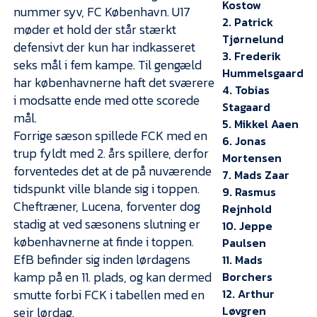
Presse
Kostow
nummer syv, FC København. U17
2. Patrick
møder et hold der står stærkt
Tjørnelund
defensivt der kun har indkasseret
3. Frederik
seks mål i fem kampe. Til gengæld
Hummelsgaard
har københavnerne haft det sværere
4. Tobias
i modsatte ende med otte scorede
Stagaard
mål.
5. Mikkel Aaen
Forrige sæson spillede FCK med en
6. Jonas
trup fyldt med 2. års spillere, derfor
Mortensen
forventedes det at de på nuværende
7. Mads Zaar
tidspunkt ville blande sig i toppen.
9. Rasmus
Cheftræner, Lucena, forventer dog
Rejnhold
stadig at ved sæsonens slutning er
10. Jeppe
københavnerne at finde i toppen.
Paulsen
EfB befinder sig inden lørdagens
11. Mads
kamp på en 11. plads, og kan dermed
Borchers
smutte forbi FCK i tabellen med en
12. Arthur
Løvgren
sejr lørdag.