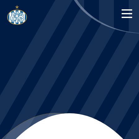
FORSIDE
KAMPE
STILLING
BILLETTER
HERREHOLDET
KAMPDAG PÅ
BLUE WATER
ARENA