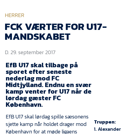
KVINDEHOLDET
HERRER
NYHEDER
FCK VÆRTER FOR U17-
MANDSKABET
Om Esbjerg fB
D. 29. september 2017
EfB Akademi
EfB U17 skal tilbage på
Sydvestjysk Fodbold
Samarbejde
sporet efter seneste
nederlag mod FC
Partnere
Midtjylland. Endnu en svær
kamp venter for U17 når de
Blue Water Arena
lørdag gæster FC
Aktionærinformation
København.
Kontakt
EfB U17 skal lørdag spille sæsonens
Truppen:
sjette kamp når holdet drager mod
Job i EfB
1. Alexander
København for at møde ligaens