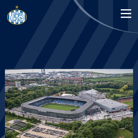
FORSIDE
KAMPE
STILLING
BILLETTER
HERREHOLDET
KAMPDAG PÅ
BLUE WATER
ARENA