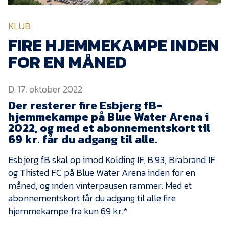
KVINDEHOLDET
KLUB
NYHEDER
FIRE HJEMMEKAMPE INDEN
FOR EN MÅNED
Om Esbjerg fB
D. 17. oktober 2022
EfB Akademi
Der resterer fire Esbjerg fB-
Sydvestjysk Fodbold
hjemmekampe på Blue Water Arena i
Samarbejde
2022, og med et abonnementskort til
Partnere
69 kr. får du adgang til alle.
Blue Water Arena
Esbjerg fB skal op imod Kolding IF, B.93, Brabrand IF
og Thisted FC på Blue Water Arena inden for en
Aktionærinformation
måned, og inden vinterpausen rammer. Med et
Kontakt
abonnementskort får du adgang til alle fire
hjemmekampe fra kun 69 kr.*
Job i EfB