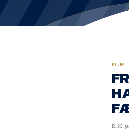
KLUB
FR
HA
F
D. 29. 