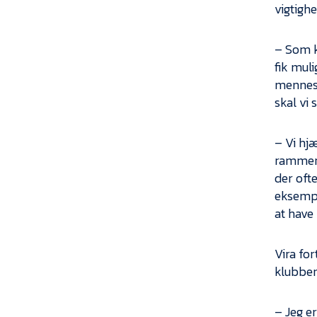
vigtighe
– Som k
fik muli
mennesk
skal vi 
– Vi hj
rammer 
der ofte
eksempel
at have
Vira fo
klubben
– Jeg er