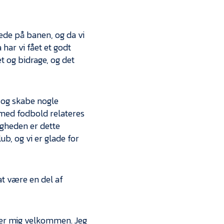
ede på banen, og da vi
a har vi fået et godt
t og bidrage, og det
 og skabe nogle
 med fodbold relateres
ligheden er dette
ub, og vi er glade for
at være en del af
føler mig velkommen. Jeg