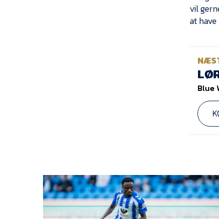
vil ger
at have 
NÆS
LØR
Blue 
K