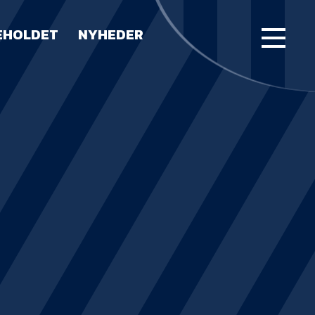
EHOLDET
NYHEDER
FORSIDE
KAMPE
STILLING
BILLETTER
HERREHOLDET
LUE WATER ARENA