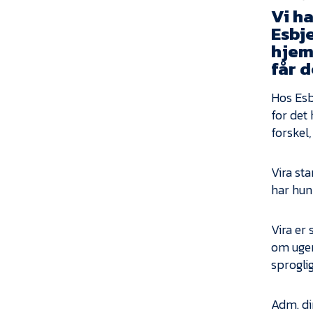
Vi ha
Esbj
hjem
får 
Hos Esb
for det
forskel,
Vira st
har hun
Vira er
om ugen
sproglig
Adm. di