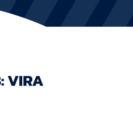
KVINDEHOLDET
NYHEDER
Om Esbjerg fB
EfB Akademi
: VIRA
Sydvestjysk Fodbold Samarbejde
Partnere
Blue Water Arena
Aktionærinformation