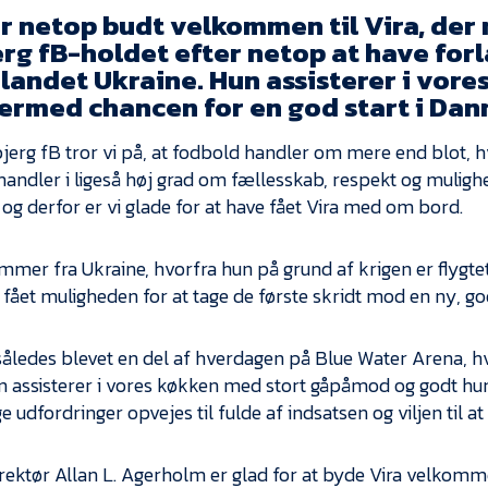
r netop budt velkommen til Vira, der n
erg fB-holdet efter netop at have for
landet Ukraine. Hun assisterer i vore
dermed chancen for en god start i Da
jerg fB tror vi på, at fodbold handler om mere end blot, 
 handler i ligeså høj grad om fællesskab, respekt og muligh
 og derfor er vi glade for at have fået Vira med om bord.
ammer fra Ukraine, hvorfra hun på grund af krigen er flygtet
 fået muligheden for at tage de første skridt mod en ny, go
 således blevet en del af hverdagen på Blue Water Arena, h
 assisterer i vores køkken med stort gåpåmod og godt humø
e udfordringer opvejes til fulde af indsatsen og viljen til at
rektør Allan L. Agerholm er glad for at byde Vira velkomm