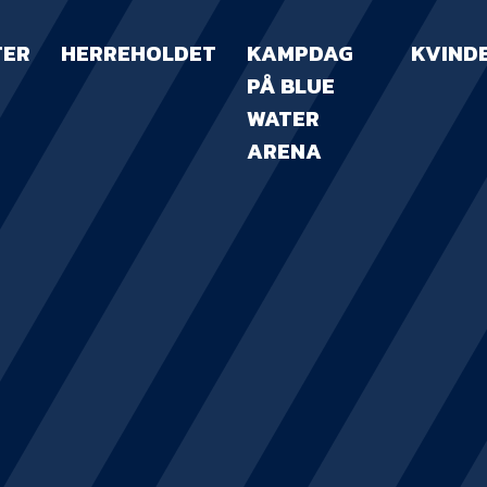
TER
HERREHOLDET
KAMPDAG
KVIND
PÅ BLUE
WATER
ARENA
KAMPDAG PÅ B