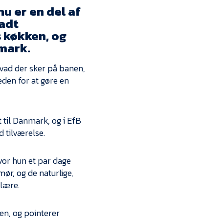
Kontakt
u er en del af
ladt
Job i EfB
s køkken, og
nmark.
Presse
hvad der sker på banen,
eden for at gøre en
 til Danmark, og i EfB
d tilværelse.
vor hun et par dage
r, og de naturlige,
 lære.
en, og pointerer