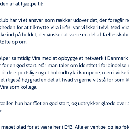
den af at hjælpe til:
lub har vi et ansvar, som rækker udover det, der foregår n
gheden for at tilknytte Vira i EfB, var vi ikke i tvivl. Med Vir
e ind på holdet, der ønsker at være en del af fællesskabe
støtte op om.
ælper samtidig Vira med at opbygge et netværk i Danmark
for en god start. Når man taler om identitet i forbindelse
 til det sportslige og et holdudtryk i kampene, men i virke
 i ligeså høj grad en del af, hvad vi gerne vil stå for som kl
 Vira som kollega.
rtæller, hun har fået en god start, og udtrykker glæde over 
:
 meget glad for at være her i EfB. Alle er venlige, og jeg 