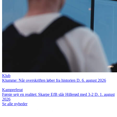
Klub
Klumme: Når overskriften løber fra historien
D. 6. august 2026
Kampreferat
Første sejr en realitet: Skarpe EfB slår Hillerød med 3-2
D. 1. august
2026
Se alle nyheder