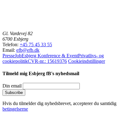
Gl. Vardevej 82
6700 Esbjerg
Telefon:
+45 75 45 33 55
Email:
efb@efb.dk
Presse
Job
Esbjerg Konference & Event
Privatlivs- og
cookiepolitik
CVR-nr.: 15619376
Cookieindstillinger
Tilmeld mig Esbjerg fB's nyhedsmail
Din email
Hvis du tilmelder dig nyhedsbrevet, accepterer du samtidig
betingelserne