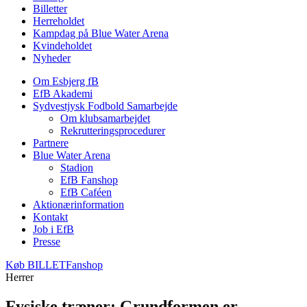
Billetter
Herreholdet
Kampdag på Blue Water Arena
Kvindeholdet
Nyheder
Om Esbjerg fB
EfB Akademi
Sydvestjysk Fodbold Samarbejde
Om klubsamarbejdet
Rekrutteringsprocedurer
Partnere
Blue Water Arena
Stadion
EfB Fanshop
EfB Caféen
Aktionærinformation
Kontakt
Job i EfB
Presse
Køb
BILLET
Fanshop
Herrer
Fysiske træner: Grundformen er