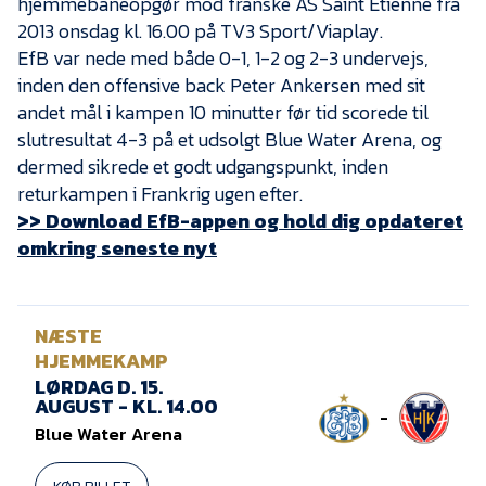
hjemmebaneopgør mod franske AS Saint Etienne fra
Presse
2013 onsdag kl. 16.00 på TV3 Sport/Viaplay.
EfB var nede med både 0-1, 1-2 og 2-3 undervejs,
inden den offensive back Peter Ankersen med sit
andet mål i kampen 10 minutter før tid scorede til
slutresultat 4-3 på et udsolgt Blue Water Arena, og
dermed sikrede et godt udgangspunkt, inden
returkampen i Frankrig ugen efter.
>> Download EfB-appen og hold dig opdateret
omkring seneste nyt
NÆSTE
HJEMMEKAMP
LØRDAG D. 15.
AUGUST - KL. 14.00
-
Blue Water Arena