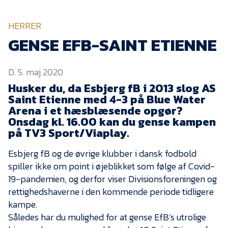
KVINDEHOLDET
HERRER
NYHEDER
GENSE EFB-SAINT ETIENNE
D. 5. maj 2020
Om Esbjerg fB
Husker du, da Esbjerg fB i 2013 slog AS
EfB Akademi
Saint Etienne med 4-3 på Blue Water
Arena i et hæsblæsende opgør?
Sydvestjysk Fodbold
Samarbejde
Onsdag kl. 16.00 kan du gense kampen
på TV3 Sport/Viaplay.
Partnere
Esbjerg fB og de øvrige klubber i dansk fodbold
Blue Water Arena
spiller ikke om point i øjeblikket som følge af Covid-
Aktionærinformation
19-pandemien, og derfor viser Divisionsforeningen og
rettighedshaverne i den kommende periode tidligere
Kontakt
kampe.
Job i EfB
Således har du mulighed for at gense EfB’s utrolige