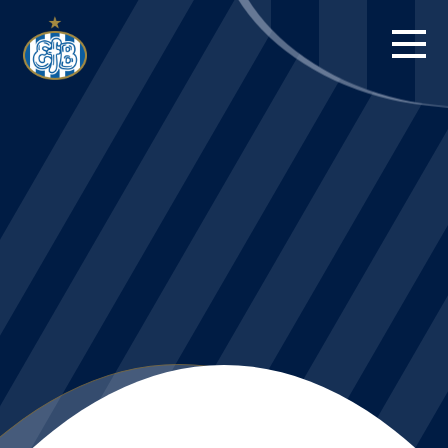
FORSIDE
KAMPE
STILLING
BILLETTER
HERREHOLDET
KAMPDAG PÅ
BLUE WATER
ARENA