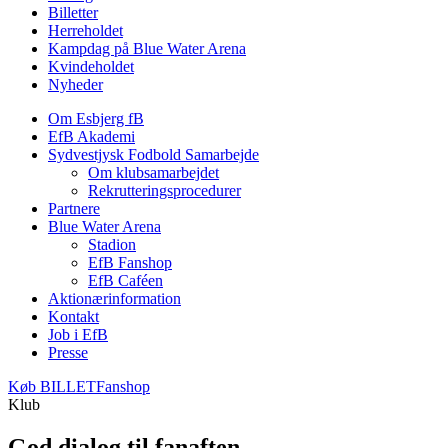
Billetter
Herreholdet
Kampdag på Blue Water Arena
Kvindeholdet
Nyheder
Om Esbjerg fB
EfB Akademi
Sydvestjysk Fodbold Samarbejde
Om klubsamarbejdet
Rekrutteringsprocedurer
Partnere
Blue Water Arena
Stadion
EfB Fanshop
EfB Caféen
Aktionærinformation
Kontakt
Job i EfB
Presse
Køb
BILLET
Fanshop
Klub
God dialog til fanaften