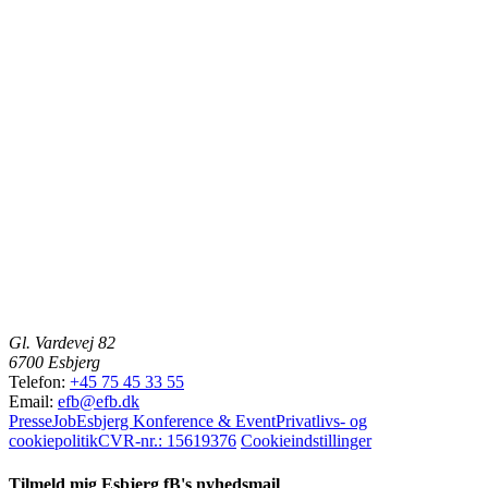
Gl. Vardevej 82
6700 Esbjerg
Telefon:
+45 75 45 33 55
Email:
efb@efb.dk
Presse
Job
Esbjerg Konference & Event
Privatlivs- og
cookiepolitik
CVR-nr.: 15619376
Cookieindstillinger
Tilmeld mig Esbjerg fB's nyhedsmail