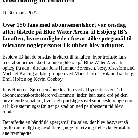
D. 30. marts 2022
Over 150 fans med abonnementskort var onsdag
aften tilstede på Blue Water Arena til Esbjerg fB’s
fanaften, hvor muligheden for at stille spørgsmål til
relevante nøglepersoner i klubben blev udnyttet.
Esbjerg fB havde onsdag inviteret til fanaften, hvor trofaste fans
med abonnementskort kunne møde op på Blue Water Arena til
oplæg fra adm. direktør Jens Hammer Sørensen, bestyrelsesformand
Michael Kalt og anførergruppen ved Mads Larsen, Viktor Tranberg,
Emil Holten og Kevin Conboy.
Jens Hammer Sørensen åbnede aften ved at byde de over 150
abonnementskortholdere velkommen, inden han satte ord på den
nuværende situation, hvor det sportslige såvel som beslutningen om
at lukke stemningsafsnittet på stadion ned på ubestemt tid blev
rundet.
Det affødte en håndfuld spørgsmål fra salen, der blev besvaret så
godt som muligt og også flere gange fremtvang fælles latterbrøl fra
alle fremmødte.