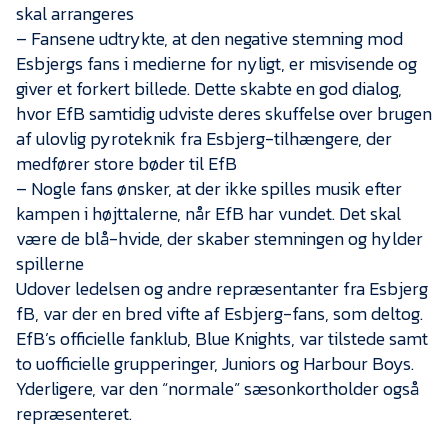
skal arrangeres
– Fansene udtrykte, at den negative stemning mod
Esbjergs fans i medierne for nyligt, er misvisende og
giver et forkert billede. Dette skabte en god dialog,
hvor EfB samtidig udviste deres skuffelse over brugen
af ulovlig pyroteknik fra Esbjerg-tilhængere, der
medfører store bøder til EfB
– Nogle fans ønsker, at der ikke spilles musik efter
kampen i højttalerne, når EfB har vundet. Det skal
være de blå-hvide, der skaber stemningen og hylder
spillerne
Udover ledelsen og andre repræsentanter fra Esbjerg
fB, var der en bred vifte af Esbjerg-fans, som deltog.
EfB’s officielle fanklub, Blue Knights, var tilstede samt
to uofficielle grupperinger, Juniors og Harbour Boys.
Yderligere, var den “normale” sæsonkortholder også
repræsenteret.