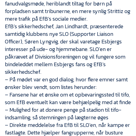
Presse
fanudvalgsmøde, heriblandt tiltag for børn på
forpladsen samt tribunerne, en mere synlig Strittiz og
mere trafik på EfB’s sociale medier.
EfB’s sikkerhedschef, Jan Lindhardt, præsenterede
samtidig klubbens nye SLO (Supporter Liaison
Officer), Søren Lyngvig, der skal varetage Esbjergs
interesser på ude- og hjemmebane. SLO’en er
påkrævet af Divisionsforeningen og vil fungere som
bindeleddet mellem Esbjergs fans og EfB’s
sikkerhedschef.
– På mødet var en god dialog, hvor flere emner samt
ønsker blev vendt, som listes herunder:
– Fansene har et ønske om et opbevaringssted til tifo,
som EfB eventuelt kan være behjælpelig med at finde
– Mulighed for at donere penge på stadion til tifo-
indsamling, så stemningen på lægterne øges
– Direkte meddelelse fra EfB til SLO’en, når kampe er
fastlagte. Dette hjælper fangrupperne, når busture