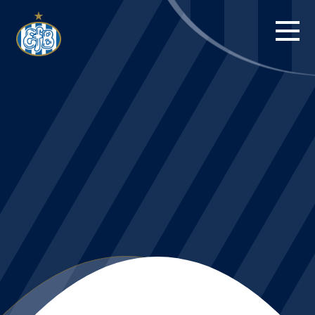
FORSIDE
KAMPE
STILLING
BILLETTER
HERREHOLDET
KAMPDAG PÅ
BLUE WATER
ARENA