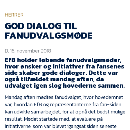
KVINDEHOLDET
HERRER
NYHEDER
GOD DIALOG TIL
FANUDVALGSMØDE
Om Esbjerg fB
D. 16. november 2018
EfB Akademi
EfB holder løbende fanudvalgsmøder,
Sydvestjysk Fodbold
hvor ønsker og initiativer fra fansenes
Samarbejde
side skaber gode dialoger. Dette var
Partnere
også tilfældet mandag aften, da
udvalget igen slog hovederne sammen.
Blue Water Arena
Mandag aften mødtes fanudvalget, hvor hovedemnet
Aktionærinformation
var, hvordan EfB og repræsentanterne fra fan-siden
Kontakt
kan udvikle samarbejdet, for at opnå det bedst mulige
resultat. Mødet startede med, at evaluere på
Job i EfB
initiativerne, som var blevet igangsat siden seneste