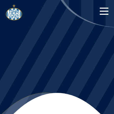
FORSIDE
KAMPE
STILLING
BILLETTER
HERREHOLDET
KAMPDAG PÅ
BLUE WATER
ARENA