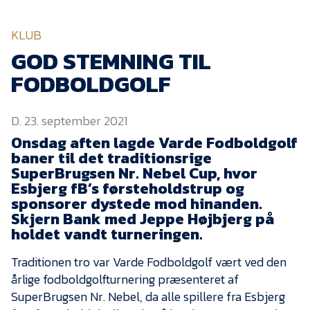
KVINDEHOLDET
KLUB
NYHEDER
GOD STEMNING TIL
FODBOLDGOLF
Om Esbjerg fB
D. 23. september 2021
EfB Akademi
Onsdag aften lagde Varde Fodboldgolf
Sydvestjysk Fodbold
baner til det traditionsrige
Samarbejde
SuperBrugsen Nr. Nebel Cup, hvor
Partnere
Esbjerg fB’s førsteholdstrup og
sponsorer dystede mod hinanden.
Blue Water Arena
Skjern Bank med Jeppe Højbjerg på
holdet vandt turneringen.
Aktionærinformation
Kontakt
Traditionen tro var Varde Fodboldgolf vært ved den
årlige fodboldgolfturnering præsenteret af
Job i EfB
SuperBrugsen Nr. Nebel, da alle spillere fra Esbjerg