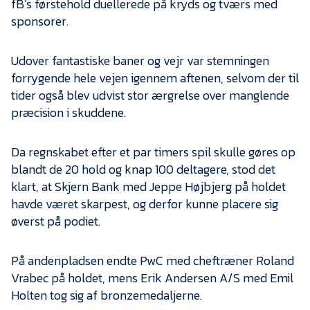
fB’s førstehold duellerede på kryds og tværs med
Presse
sponsorer.
Udover fantastiske baner og vejr var stemningen
forrygende hele vejen igennem aftenen, selvom der til
tider også blev udvist stor ærgrelse over manglende
præcision i skuddene.
Da regnskabet efter et par timers spil skulle gøres op
blandt de 20 hold og knap 100 deltagere, stod det
klart, at Skjern Bank med Jeppe Højbjerg på holdet
havde været skarpest, og derfor kunne placere sig
øverst på podiet.
På andenpladsen endte PwC med cheftræner Roland
Vrabec på holdet, mens Erik Andersen A/S med Emil
Holten tog sig af bronzemedaljerne.