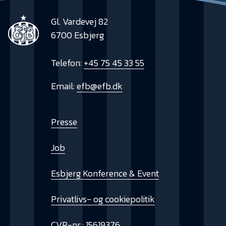
Gl. Vardevej 82
6700 Esbjerg
Telefon:
+45 75 45 33 55
Email:
efb@efb.dk
Presse
Job
Esbjerg Konference & Event
Privatlivs- og cookiepolitik
CVR-nr.: 15619376