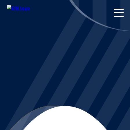
FORSIDE
KAMPE
STILLING
BILLETTER
HERREHOLDET
KAMPDAG PÅ
BLUE WATER
ARENA