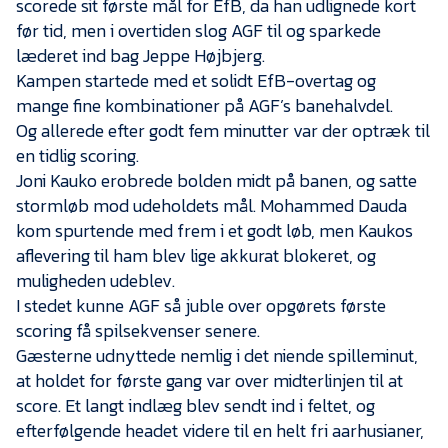
scorede sit første mål for EfB, da han udlignede kort
Presse
før tid, men i overtiden slog AGF til og sparkede
læderet ind bag Jeppe Højbjerg.
Kampen startede med et solidt EfB-overtag og
mange fine kombinationer på AGF’s banehalvdel.
Og allerede efter godt fem minutter var der optræk til
en tidlig scoring.
Joni Kauko erobrede bolden midt på banen, og satte
stormløb mod udeholdets mål. Mohammed Dauda
kom spurtende med frem i et godt løb, men Kaukos
aflevering til ham blev lige akkurat blokeret, og
muligheden udeblev.
I stedet kunne AGF så juble over opgørets første
scoring få spilsekvenser senere.
Gæsterne udnyttede nemlig i det niende spilleminut,
at holdet for første gang var over midterlinjen til at
score. Et langt indlæg blev sendt ind i feltet, og
efterfølgende headet videre til en helt fri aarhusianer,