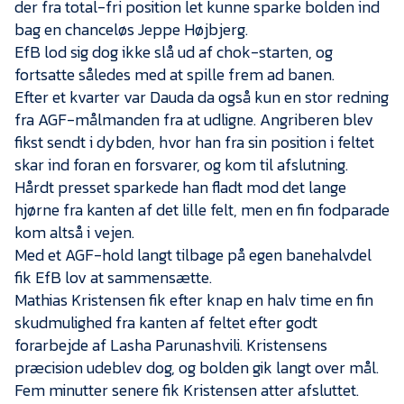
der fra total-fri position let kunne sparke bolden ind
bag en chanceløs Jeppe Højbjerg.
EfB lod sig dog ikke slå ud af chok-starten, og
fortsatte således med at spille frem ad banen.
Efter et kvarter var Dauda da også kun en stor redning
fra AGF-målmanden fra at udligne. Angriberen blev
fikst sendt i dybden, hvor han fra sin position i feltet
skar ind foran en forsvarer, og kom til afslutning.
Hårdt presset sparkede han fladt mod det lange
hjørne fra kanten af det lille felt, men en fin fodparade
kom altså i vejen.
Med et AGF-hold langt tilbage på egen banehalvdel
fik EfB lov at sammensætte.
Mathias Kristensen fik efter knap en halv time en fin
skudmulighed fra kanten af feltet efter godt
forarbejde af Lasha Parunashvili. Kristensens
præcision udeblev dog, og bolden gik langt over mål.
Fem minutter senere fik Kristensen atter afsluttet.