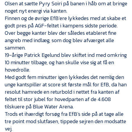
Olsen at sætte Pyry Soiri på banen i håb om at bringe
noget nyt energi via kanten.
Finnen og de øvrige EfB’ere lykkedes med at skabe et
godt pres på AGF-feltet i kampens sidste periode.
Over begge kanter blev der således etableret fine
angreb med indlæg, som dog blev afværget alle
sammen.
19-årige Patrick Egelund blev skiftet ind med omkring
10 minutter tilbage, og han skulle vise sig at få en
hovedrolle.
Med godt fem minutter igen lykkedes det nemlig den
unge kantspiller at score sit første mål for EfB, da han
resolut hamrede en returbold i nettet fra kanten af
feltet til stor jubel for hovedparten af de 4.608
tilskuere på Blue Water Arena.
Trods et ihærdigt forsøg fra EfB’s side på at tage alle
tre point mod slutfasen, tippede sejren den modsatte
vej.