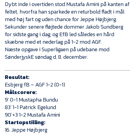
Dybt inde i overtiden stod Mustafa Amini på kanten af
feltet, hvorfra han sparkede en returbold fladt i mål
med høj fart og uden chance for Jeppe Højbjerg.
Sekunder senere fløjtede dommer Jakob Sundberg
for sidste gang i dag, og EfB led således en hård
skæbne med et nederlag på 1-2 mod AGF.
Næste opgave i Superligaen på udebane mod
SønderjyskE søndag d. 8. december.
Resultat:
Esbjerg fB – AGF 1-2 (0-1)
Målscorere:
9′ 0-1 Mustapha Bundu
83′ 1-1 Patrick Egelund
90’+3 1-2 Mustafa Amini
Startopstilling:
16. Jeppe Højbjerg