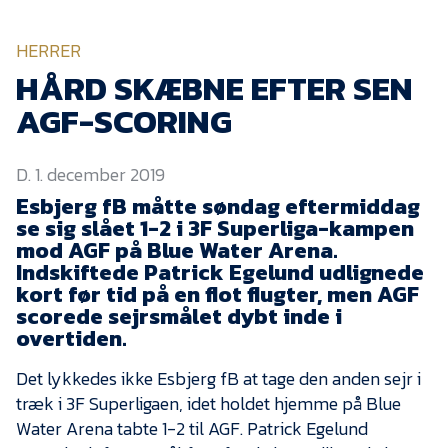
KVINDEHOLDET
HERRER
NYHEDER
HÅRD SKÆBNE EFTER SEN
AGF-SCORING
Om Esbjerg fB
D. 1. december 2019
EfB Akademi
Esbjerg fB måtte søndag eftermiddag
Sydvestjysk Fodbold
se sig slået 1-2 i 3F Superliga-kampen
Samarbejde
mod AGF på Blue Water Arena.
Partnere
Indskiftede Patrick Egelund udlignede
kort før tid på en flot flugter, men AGF
Blue Water Arena
scorede sejrsmålet dybt inde i
overtiden.
Aktionærinformation
Kontakt
Det lykkedes ikke Esbjerg fB at tage den anden sejr i
træk i 3F Superligaen, idet holdet hjemme på Blue
Job i EfB
Water Arena tabte 1-2 til AGF. Patrick Egelund