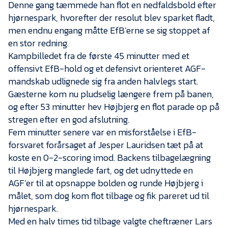
Denne gang tæmmede han flot en nedfaldsbold efter
hjørnespark, hvorefter der resolut blev sparket fladt,
men endnu engang måtte EfB’erne se sig stoppet af
en stor redning.
Kampbilledet fra de første 45 minutter med et
offensivt EfB-hold og et defensivt orienteret AGF-
mandskab udlignede sig fra anden halvlegs start.
Gæsterne kom nu pludselig længere frem på banen,
og efter 53 minutter hev Højbjerg en flot parade op på
stregen efter en god afslutning.
Fem minutter senere var en misforståelse i EfB-
forsvaret forårsaget af Jesper Lauridsen tæt på at
koste en 0-2-scoring imod. Backens tilbagelægning
til Højbjerg manglede fart, og det udnyttede en
AGF’er til at opsnappe bolden og runde Højbjerg i
målet, som dog kom flot tilbage og fik pareret ud til
hjørnespark.
Med en halv times tid tilbage valgte cheftræner Lars