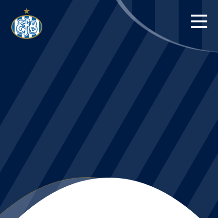
FORSIDE
KAMPE
STILLING
BILLETTER
HERREHOLDET
KAMPDAG PÅ
BLUE WATER
ARENA