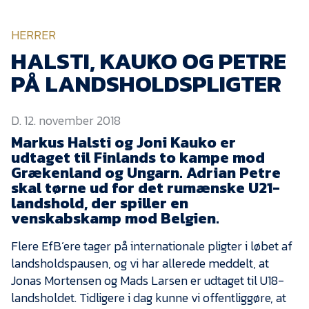
KVINDEHOLDET
HERRER
NYHEDER
HALSTI, KAUKO OG PETRE
PÅ LANDSHOLDSPLIGTER
Om Esbjerg fB
D. 12. november 2018
EfB Akademi
Markus Halsti og Joni Kauko er
Sydvestjysk Fodbold
udtaget til Finlands to kampe mod
Samarbejde
Grækenland og Ungarn. Adrian Petre
Partnere
skal tørne ud for det rumænske U21-
landshold, der spiller en
Blue Water Arena
venskabskamp mod Belgien.
Aktionærinformation
Flere EfB’ere tager på internationale pligter i løbet af
Kontakt
landsholdspausen, og vi har allerede meddelt, at
Jonas Mortensen og Mads Larsen er udtaget til U18-
Job i EfB
landsholdet. Tidligere i dag kunne vi offentliggøre, at