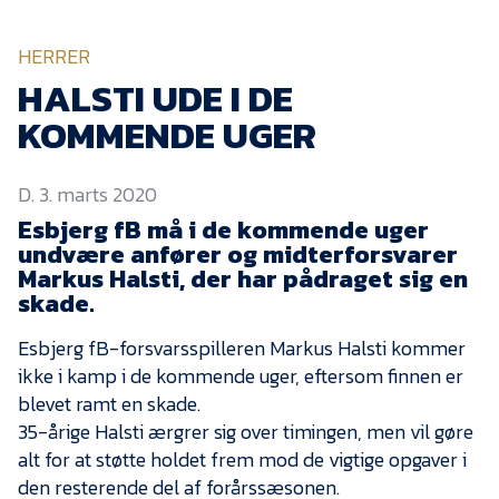
KVINDEHOLDET
HERRER
NYHEDER
HALSTI UDE I DE
KOMMENDE UGER
Om Esbjerg fB
D. 3. marts 2020
EfB Akademi
Esbjerg fB må i de kommende uger
Sydvestjysk Fodbold
undvære anfører og midterforsvarer
Samarbejde
Markus Halsti, der har pådraget sig en
Partnere
skade.
Blue Water Arena
Esbjerg fB-forsvarsspilleren Markus Halsti kommer
ikke i kamp i de kommende uger, eftersom finnen er
Aktionærinformation
blevet ramt en skade.
Kontakt
35-årige Halsti ærgrer sig over timingen, men vil gøre
alt for at støtte holdet frem mod de vigtige opgaver i
Job i EfB
den resterende del af forårssæsonen.