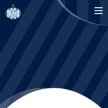
FORSIDE
KAMPE
STILLING
BILLETTER
HERREHOLDET
KAMPDAG PÅ
BLUE WATER
ARENA