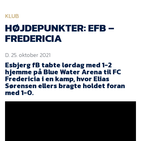
KVINDEHOLDET
KLUB
NYHEDER
HØJDEPUNKTER: EFB –
FREDERICIA
Om Esbjerg fB
D. 25. oktober 2021
EfB Akademi
Esbjerg fB tabte lørdag med 1-2
Sydvestjysk Fodbold
hjemme på Blue Water Arena til FC
Samarbejde
Fredericia i en kamp, hvor Elias
Partnere
Sørensen ellers bragte holdet foran
med 1-0.
Blue Water Arena
Aktionærinformation
Kontakt
Job i EfB