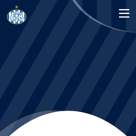
FORSIDE
KAMPE
STILLING
BILLETTER
HERREHOLDET
KAMPDAG PÅ
BLUE WATER
ARENA