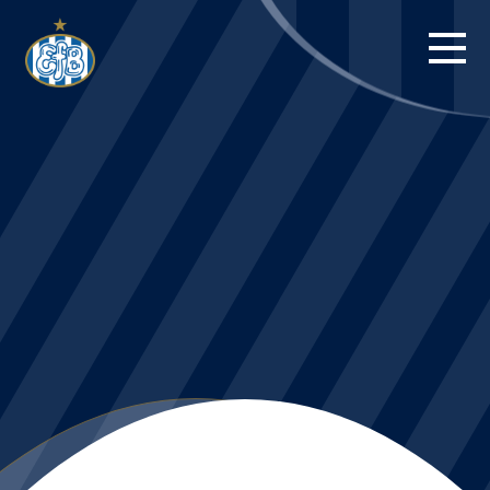
FORSIDE
KAMPE
STILLING
BILLETTER
HERREHOLDET
KAMPDAG PÅ
BLUE WATER
ARENA