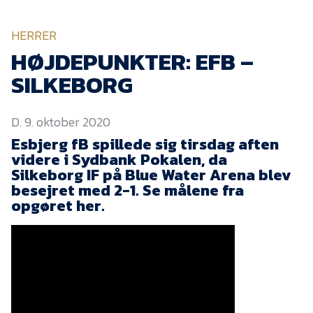
KVINDEHOLDET
HERRER
NYHEDER
HØJDEPUNKTER: EFB –
SILKEBORG
Om Esbjerg fB
D. 9. oktober 2020
EfB Akademi
Esbjerg fB spillede sig tirsdag aften
Sydvestjysk Fodbold
videre i Sydbank Pokalen, da
Samarbejde
Silkeborg IF på Blue Water Arena blev
Partnere
besejret med 2-1. Se målene fra
opgøret her.
Blue Water Arena
Aktionærinformation
Kontakt
Job i EfB