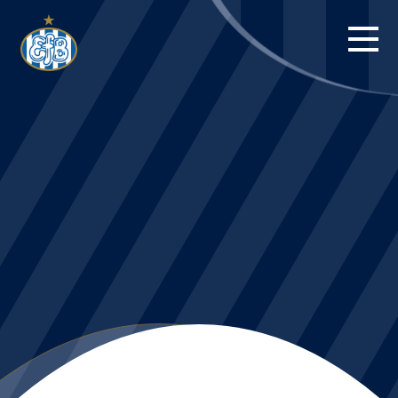
FORSIDE
KAMPE
STILLING
BILLETTER
HERREHOLDET
KAMPDAG PÅ
BLUE WATER
ARENA