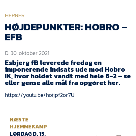
KVINDEHOLDET
HERRER
NYHEDER
HØJDEPUNKTER: HOBRO –
EFB
Om Esbjerg fB
D. 30. oktober 2021
EfB Akademi
Esbjerg fB leverede fredag en
Sydvestjysk Fodbold
imponerende indsats ude mod Hobro
Samarbejde
IK, hvor holdet vandt med hele 6-2 – se
Partnere
eller gense alle mål fra opgøret her.
Blue Water Arena
https://youtu.be/hoijpf2or7U
Aktionærinformation
Kontakt
NÆSTE
Job i EfB
HJEMMEKAMP
LØRDAG D. 15.