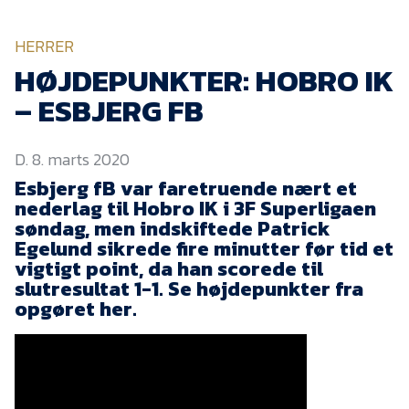
KVINDEHOLDET
HERRER
NYHEDER
HØJDEPUNKTER: HOBRO IK
– ESBJERG FB
Om Esbjerg fB
D. 8. marts 2020
EfB Akademi
Esbjerg fB var faretruende nært et
Sydvestjysk Fodbold
nederlag til Hobro IK i 3F Superligaen
Samarbejde
søndag, men indskiftede Patrick
Partnere
Egelund sikrede fire minutter før tid et
vigtigt point, da han scorede til
Blue Water Arena
slutresultat 1-1. Se højdepunkter fra
opgøret her.
Aktionærinformation
Kontakt
Job i EfB