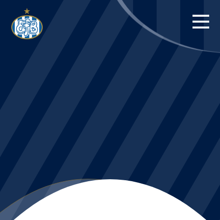
FORSIDE
KAMPE
STILLING
BILLETTER
HERREHOLDET
KAMPDAG PÅ
BLUE WATER
ARENA