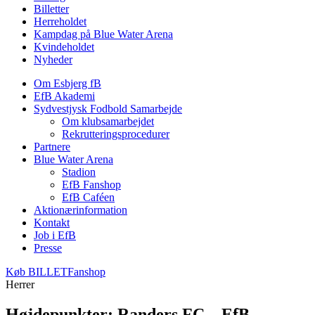
Billetter
Herreholdet
Kampdag på Blue Water Arena
Kvindeholdet
Nyheder
Om Esbjerg fB
EfB Akademi
Sydvestjysk Fodbold Samarbejde
Om klubsamarbejdet
Rekrutteringsprocedurer
Partnere
Blue Water Arena
Stadion
EfB Fanshop
EfB Caféen
Aktionærinformation
Kontakt
Job i EfB
Presse
Køb
BILLET
Fanshop
Herrer
Højdepunkter: Randers FC – EfB