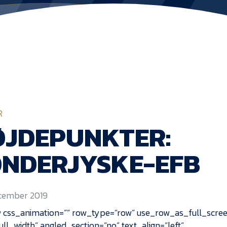
R
ØJDEPUNKTER:
ØNDERJYSKE-EFB
ecember 2019
 css_animation=”” row_type=”row” use_row_as_full_scree
ull_width” angled_section=”no” text_align=”left”