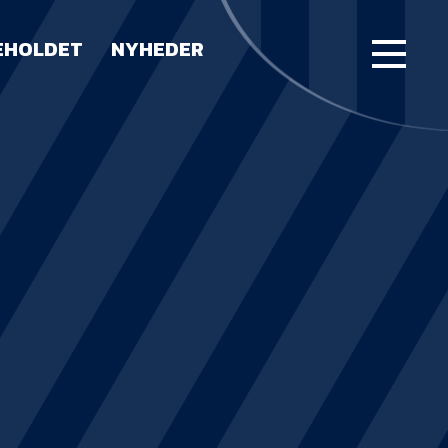
EHOLDET
NYHEDER
FORSIDE
KAMPE
STILLING
BILLETTER
HERREHOLDET
LUE WATER ARENA