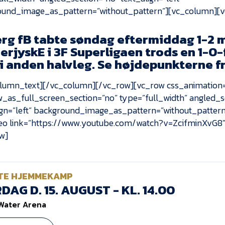
ound_image_as_pattern=”without_pattern”][vc_column][
erg fB tabte søndag eftermiddag 1-2 
rjyskE i 3F Superligaen trods en 1-0-
 i anden halvleg. Se højdepunkterne f
lumn_text][/vc_column][/vc_row][vc_row css_animation
_as_full_screen_section=”no” type=”full_width” angled_s
ign=”left” background_image_as_pattern=”without_patter
eo link=”https://www.youtube.com/watch?v=ZcifminXvG8
w]
TE HJEMMEKAMP
DAG D. 15. AUGUST - KL. 14.00
Water Arena