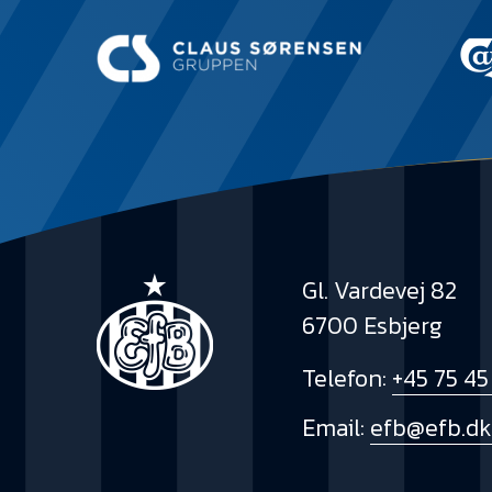
Gl. Vardevej 82
6700 Esbjerg
Telefon:
+45 75 45
Email:
efb@efb.d