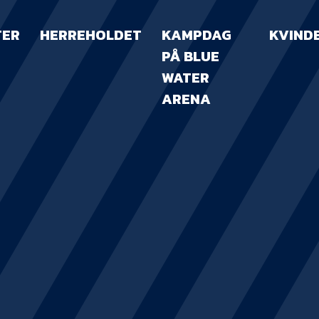
TER
HERREHOLDET
KAMPDAG
KVIND
PÅ BLUE
WATER
ARENA
KAMPDAG PÅ B