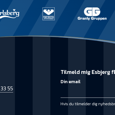
Tilmeld mig Esbjerg f
Din email
 33 55
k
Hvis du tilmelder dig nyhedsb