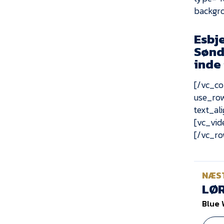
backgr
Esbj
Sønde
inde
[/vc_co
use_row
text_al
[vc_vid
[/vc_ro
NÆS
LØR
Blue 