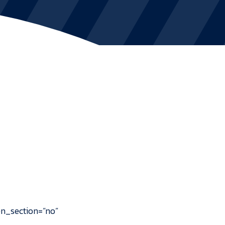
KVINDEHOLDET
NYHEDER
Om Esbjerg fB
EfB Akademi
Sydvestjysk Fodbold Samarbejde
Partnere
Blue Water Arena
Aktionærinformation
n_section=”no”