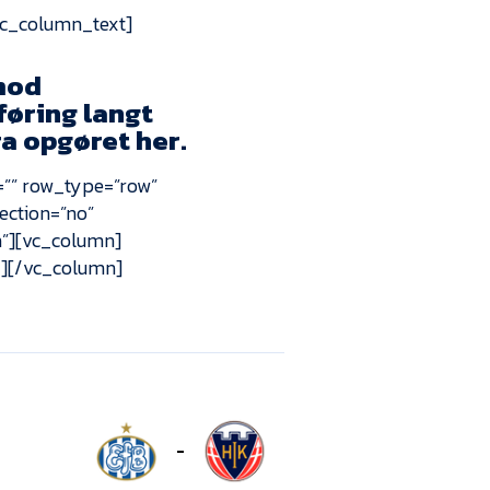
Kontakt
vc_column_text]
Job i EfB
mod
føring langt
Presse
ra opgøret her.
=”” row_type=”row”
ection=”no”
n”][vc_column]
″][/vc_column]
-