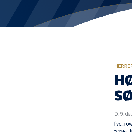
HERRE
H
S
D. 9. d
[vc_row
type=”f