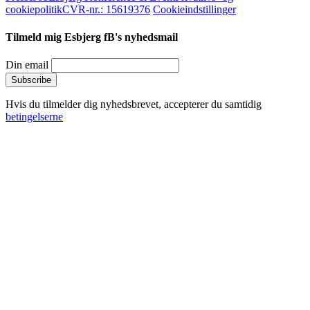
cookiepolitik
CVR-nr.: 15619376
Cookieindstillinger
Tilmeld mig Esbjerg fB's nyhedsmail
Din email
Hvis du tilmelder dig nyhedsbrevet, accepterer du samtidig
betingelserne