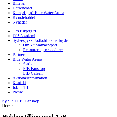
Billetter
Herreholdet
Kampdag på Blue Water Arena
Kvindeholdet
Nyheder
Om Esbjerg fB
EfB Akademi
Sydvestjysk Fodbold Samarbejde
Om klubsamarbejdet
Rekrutteringsprocedurer
Partnere
Blue Water Arena
Stadion
EfB Fanshop
EfB Caféen
Aktionærinformation
Kontakt
Job i EfB
Presse
Køb
BILLET
Fanshop
Herrer
Holdopstilling mod AaB