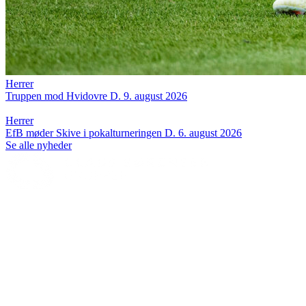
Herrer
Truppen mod Hvidovre
D. 9. august 2026
Herrer
EfB møder Skive i pokalturneringen
D. 6. august 2026
Se alle nyheder