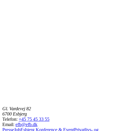
Gl. Vardevej 82
6700 Esbjerg
Telefon:
+45 75 45 33 55
Email:
efb@efb.dk
Presse
Job
Esbjerg Konference & Event
Privatlivs- og