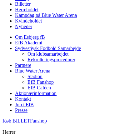
Billetter
Herreholdet
Kampdag på Blue Water Arena
Kvindeholdet
Nyheder
Om Esbjerg fB
EfB Akademi
Sydvestjysk Fodbold Samarbejde
Om klubsamarbejdet
Rekrutteringsprocedurer
Partnere
Blue Water Arena
Stadion
EfB Fanshop
EfB Caféen
Aktionærinformation
Kontakt
Job i EfB
Presse
Køb
BILLET
Fanshop
Herrer