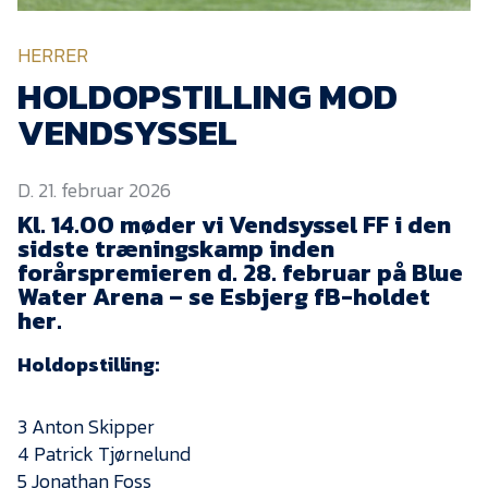
KVINDEHOLDET
HERRER
NYHEDER
HOLDOPSTILLING MOD
VENDSYSSEL
Om Esbjerg fB
D. 21. februar 2026
EfB Akademi
Kl. 14.00 møder vi Vendsyssel FF i den
Sydvestjysk Fodbold
sidste træningskamp inden
Samarbejde
forårspremieren d. 28. februar på Blue
Partnere
Water Arena – se Esbjerg fB-holdet
her.
Blue Water Arena
Holdopstilling:
Aktionærinformation
Kontakt
3 Anton Skipper
Job i EfB
4 Patrick Tjørnelund
5 Jonathan Foss