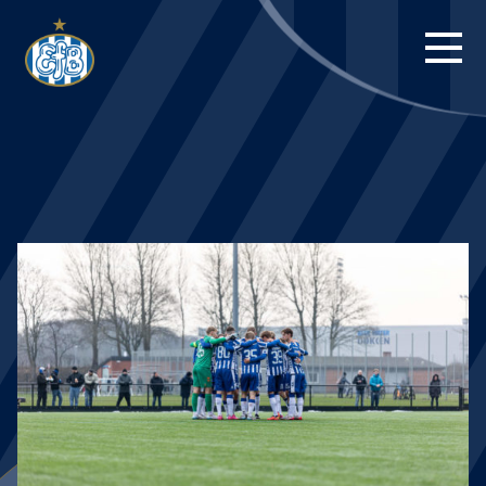
FORSIDE
KAMPE
STILLING
BILLETTER
HERREHOLDET
KAMPDAG PÅ
BLUE WATER
ARENA