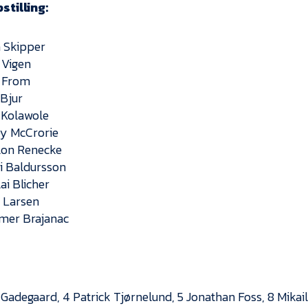
stilling:
 Skipper
 Vigen
s From
 Bjur
 Kolawole
y McCrorie
lon Renecke
i Baldursson
ai Blicher
 Larsen
mer Brajanac
l Gadegaard, 4 Patrick Tjørnelund, 5 Jonathan Foss, 8 Mika