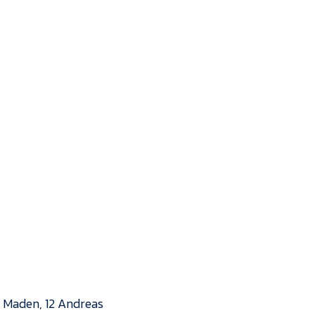
Kontakt
Job i EfB
Presse
il Maden, 12 Andreas