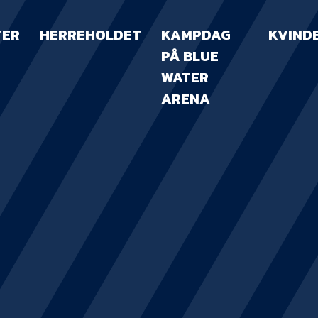
TER
HERREHOLDET
KAMPDAG
KVIND
PÅ BLUE
WATER
ARENA
KAMPDAG PÅ B