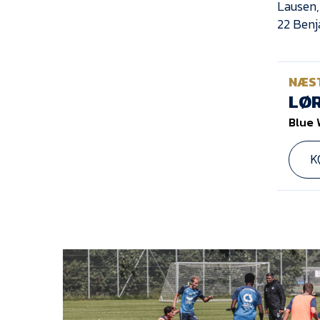
Lausen,
22 Benj
NÆS
LØR
Blue 
K