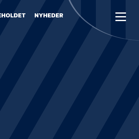
EHOLDET
NYHEDER
FORSIDE
KAMPE
STILLING
BILLETTER
HERREHOLDET
LUE WATER ARENA