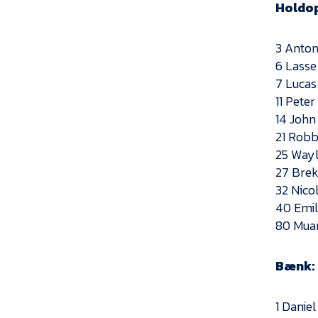
Holdop
3 Anton
6 Lasse
7 Luca
11 Peter
14 John
21 Robb
25 Way
27 Brek
32 Nicol
40 Emil
80 Mua
Bænk:
1 Danie