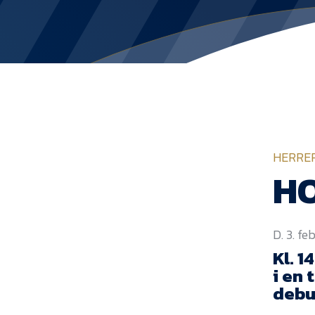
HERRE
HO
D. 3. f
Kl. 1
i en 
debu