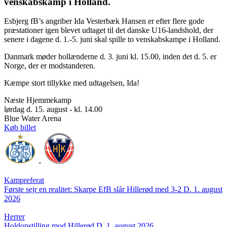
venskabskamp i Holland.
Esbjerg fB’s angriber Ida Vesterbæk Hansen er efter flere gode
præstationer igen blevet udtaget til det danske U16-landshold, der
senere i dagene d. 1.-5. juni skal spille to venskabskampe i Holland.
Danmark møder hollænderne d. 3. juni kl. 15.00, inden det d. 5. er
Norge, der er modstanderen.
Kæmpe stort tillykke med udtagelsen, Ida!
Næste Hjemmekamp
lørdag d. 15. august - kl. 14.00
Blue Water Arena
Køb billet
-
Kampreferat
Første sejr en realitet: Skarpe EfB slår Hillerød med 3-2
D. 1. august
2026
Herrer
Holdopstilling mod Hillerød
D. 1. august 2026