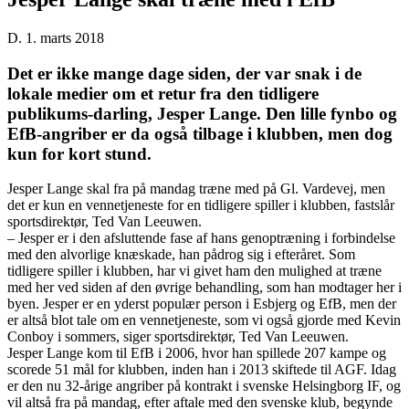
D. 1. marts 2018
Det er ikke mange dage siden, der var snak i de
lokale medier om et retur fra den tidligere
publikums-darling, Jesper Lange. Den lille fynbo og
EfB-angriber er da også tilbage i klubben, men dog
kun for kort stund.
Jesper Lange skal fra på mandag træne med på Gl. Vardevej, men
det er kun en vennetjeneste for en tidligere spiller i klubben, fastslår
sportsdirektør, Ted Van Leeuwen.
– Jesper er i den afsluttende fase af hans genoptræning i forbindelse
med den alvorlige knæskade, han pådrog sig i efteråret. Som
tidligere spiller i klubben, har vi givet ham den mulighed at træne
med her ved siden af den øvrige behandling, som han modtager her i
byen. Jesper er en yderst populær person i Esbjerg og EfB, men der
er altså blot tale om en vennetjeneste, som vi også gjorde med Kevin
Conboy i sommers, siger sportsdirektør, Ted Van Leeuwen.
Jesper Lange kom til EfB i 2006, hvor han spillede 207 kampe og
scorede 51 mål for klubben, inden han i 2013 skiftede til AGF. Idag
er den nu 32-årige angriber på kontrakt i svenske Helsingborg IF, og
vil altså fra på mandag, efter aftale med den svenske klub, begynde