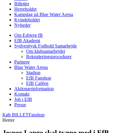
Billetter
Herreholdet
Kampdag på Blue Water Arena
Kvindeholdet
Nyheder
Om Esbjerg fB
EfB Akademi
Sydvestjysk Fodbold Samarbejde
Om klubsamarbejdet
Rekrutteringsprocedurer
Partnere
Blue Water Arena
Stadion
EfB Fanshop
EfB Caféen
Aktionærinformation
Kontakt
Job i EfB
Presse
Køb
BILLET
Fanshop
Herrer
Jesper Lange skal træne med i EfB