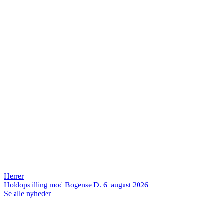
Herrer
Holdopstilling mod Bogense
D. 6. august 2026
Se alle nyheder