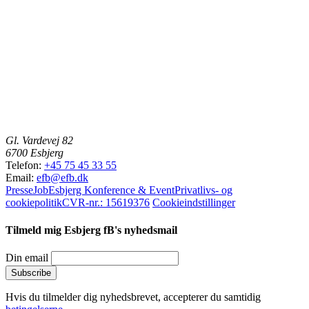
Gl. Vardevej 82
6700 Esbjerg
Telefon:
+45 75 45 33 55
Email:
efb@efb.dk
Presse
Job
Esbjerg Konference & Event
Privatlivs- og
cookiepolitik
CVR-nr.: 15619376
Cookieindstillinger
Tilmeld mig Esbjerg fB's nyhedsmail
Din email
Hvis du tilmelder dig nyhedsbrevet, accepterer du samtidig