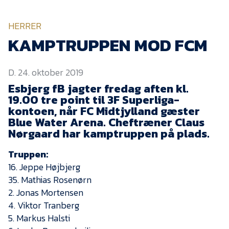
KVINDEHOLDET
HERRER
NYHEDER
KAMPTRUPPEN MOD FCM
D. 24. oktober 2019
Om Esbjerg fB
Esbjerg fB jagter fredag aften kl.
EfB Akademi
19.00 tre point til 3F Superliga-
kontoen, når FC Midtjylland gæster
Sydvestjysk Fodbold
Samarbejde
Blue Water Arena. Cheftræner Claus
Nørgaard har kamptruppen på plads.
Partnere
Truppen:
Blue Water Arena
16. Jeppe Højbjerg
Aktionærinformation
35. Mathias Rosenørn
2. Jonas Mortensen
Kontakt
4. Viktor Tranberg
Job i EfB
5. Markus Halsti