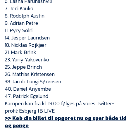
6. Lasha Parunashvili
Presse
7. Joni Kauko
8. Rodolph Austin
9. Adrian Petre
11. Pyry Soiri
14. Jesper Lauridsen
18. Nicklas Røjkjær
21. Mark Brink
23. Yuriy Yakovenko
25. Jeppe Brinch
26. Mathias Kristensen
38. Jacob Lungi Sørensen
40. Daniel Anyembe
47. Patrick Egelund
Kampen kan fra kl. 19.00 følges på vores Twitter-
profil:
Esbjerg fB LIVE
>> Køb din billet til opgøret nu og spar både tid
og penge