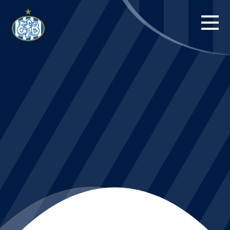
FORSIDE
KAMPE
STILLING
BILLETTER
HERREHOLDET
KAMPDAG PÅ
BLUE WATER
ARENA