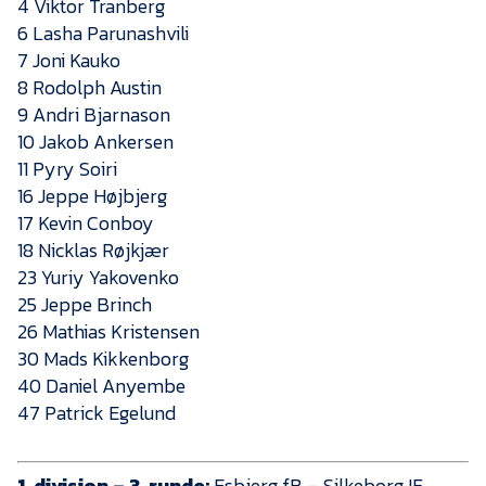
4 Viktor Tranberg
Presse
6 Lasha Parunashvili
7 Joni Kauko
8 Rodolph Austin
9 Andri Bjarnason
10 Jakob Ankersen
11 Pyry Soiri
16 Jeppe Højbjerg
17 Kevin Conboy
18 Nicklas Røjkjær
23 Yuriy Yakovenko
25 Jeppe Brinch
26 Mathias Kristensen
30 Mads Kikkenborg
40 Daniel Anyembe
47 Patrick Egelund
1. division – 3. runde:
Esbjerg fB – Silkeborg IF