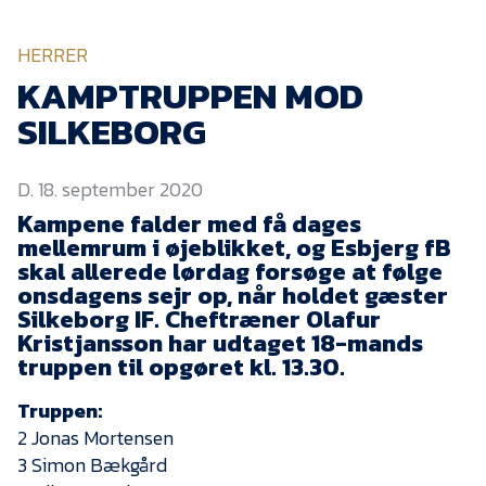
KVINDEHOLDET
HERRER
NYHEDER
KAMPTRUPPEN MOD
SILKEBORG
Om Esbjerg fB
D. 18. september 2020
EfB Akademi
Kampene falder med få dages
Sydvestjysk Fodbold
mellemrum i øjeblikket, og Esbjerg fB
Samarbejde
skal allerede lørdag forsøge at følge
Partnere
onsdagens sejr op, når holdet gæster
Silkeborg IF. Cheftræner Olafur
Blue Water Arena
Kristjansson har udtaget 18-mands
truppen til opgøret kl. 13.30.
Aktionærinformation
Kontakt
Truppen:
2 Jonas Mortensen
Job i EfB
3 Simon Bækgård