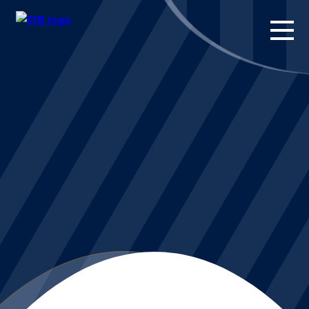
FORSIDE
KAMPE
STILLING
BILLETTER
HERREHOLDET
KAMPDAG PÅ
BLUE WATER
ARENA