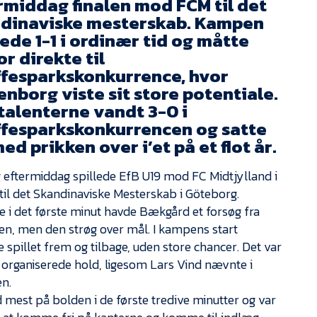
rmiddag finalen mod FCM til det
dinaviske mesterskab. Kampen
tede 1-1 i ordinær tid og måtte
r direkte til
ffesparkskonkurrence, hvor
enborg viste sit store potentiale.
talenterne vandt 3-0 i
ffesparkskonkurrencen og satte
ed prikken over i’et på et flot år.
eftermiddag spillede EfB U19 mod FC Midtjylland i
 til det Skandinaviske Mesterskab i Göteborg.
e i det første minut havde Bækgård et forsøg fra
en, men den strøg over mål. I kampens start
 spillet frem og tilbage, uden store chancer. Det var
 organiserede hold, ligesom Lars Vind nævnte i
n.
 mest på bolden i de første tredive minutter og var