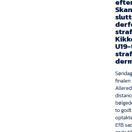
efte
Skan
slut
derfo
stra
Kikk
U19-
stra
derm
Søndag 
finalen
Allered
distanc
bølgede
to godt
optakte
EfB sad