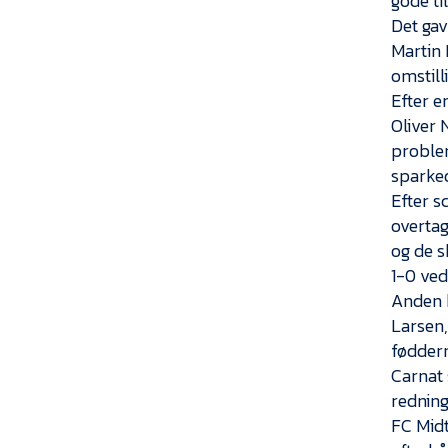
gode ti
Det gav
Martin 
omstill
Efter e
Oliver N
problem
sparked
Efter 
overtag
og de s
1-0 ved
Anden h
Larsen
føddern
Carnat 
redning
FC Midt