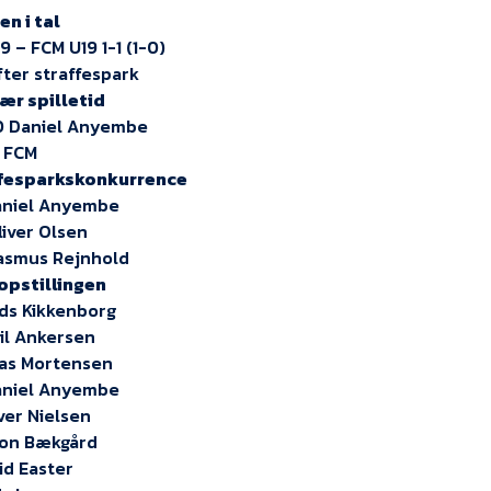
n i tal
9 – FCM U19 1-1 (1-0)
fter straffespark
ær spilletid
-0 Daniel Anyembe
1 FCM
fesparkskonkurrence
aniel Anyembe
liver Olsen
asmus Rejnhold
opstillingen
ads Kikkenborg
mil Ankersen
nas Mortensen
aniel Anyembe
iver Nielsen
mon Bækgård
id Easter