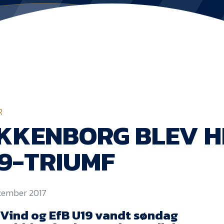
R
KKENBORG BLEV HE
9-TRIUMF
ecember 2017
 Vind og EfB U19 vandt søndag