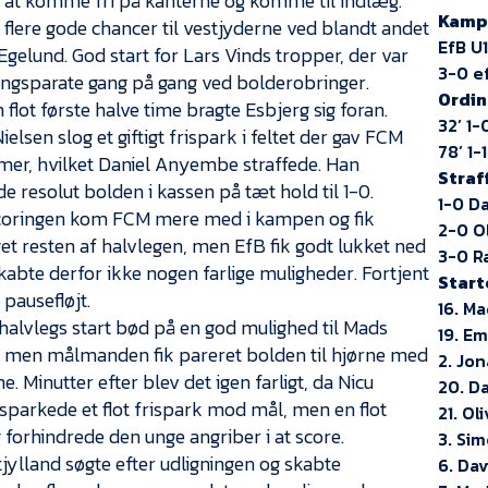
l at komme fri på kanterne og komme til indlæg.
Kampe
 flere gode chancer til vestjyderne ved blandt andet
EfB U1
Egelund. God start for Lars Vinds tropper, der var
3-0 e
ingsparate gang på gang ved bolderobringer.
Ordin
n flot første halve time bragte Esbjerg sig foran.
32’ 1
ielsen slog et giftigt frispark i feltet der gav FCM
78’ 1-
er, hvilket Daniel Anyembe straffede. Han
Straf
e resolut bolden i kassen på tæt hold til 1-0.
1-0 D
scoringen kom FCM mere med i kampen og fik
2-0 O
et resten af halvlegen, men EfB fik godt lukket ned
3-0 R
kabte derfor ikke nogen farlige muligheder. Fortjent
Start
 pausefløjt.
16. M
alvlegs start bød på en god mulighed til Mads
19. E
, men målmanden fik pareret bolden til hjørne med
2. Jo
e. Minutter efter blev det igen farligt, da Nicu
20. D
sparkede et flot frispark mod mål, men en flot
21. Ol
 forhindrede den unge angriber i at score.
3. Si
jylland søgte efter udligningen og skabte
6. Dav