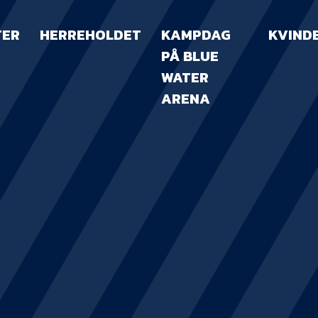
TER
HERREHOLDET
KAMPDAG
KVIND
PÅ BLUE
WATER
ARENA
KAMPDAG PÅ B