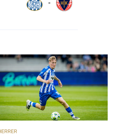
-
HERRER