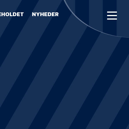
EHOLDET
NYHEDER
FORSIDE
KAMPE
STILLING
BILLETTER
HERREHOLDET
LUE WATER ARENA