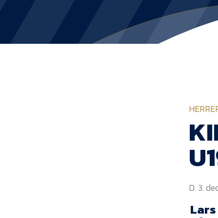
HERRE
KI
U1
D. 3. d
Lars