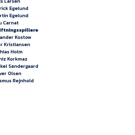
ds Larsen
trick Egelund
artin Egelund
cu Carnat
iftningsspillere
exander Kostow
or Kristiansen
thias Holm
eniz Korkmaz
ikkel Søndergaard
iver Olsen
asmus Rejnhold