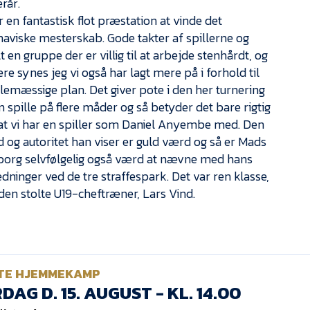
rår.
r en fantastisk flot præstation at vinde det
aviske mesterskab. Gode takter af spillerne og
t en gruppe der er villig til at arbejde stenhårdt, og
ere synes jeg vi også har lagt mere på i forhold til
llemæssige plan. Det giver pote i den her turnering
an spille på flere måder og så betyder det bare rigtig
t vi har en spiller som Daniel Anyembe med. Den
d og autoritet han viser er guld værd og så er Mads
borg selvfølgelig også værd at nævne med hans
redninger ved de tre straffespark. Det var ren klasse,
 den stolte U19-cheftræner, Lars Vind.
TE HJEMMEKAMP
DAG D. 15. AUGUST - KL. 14.00