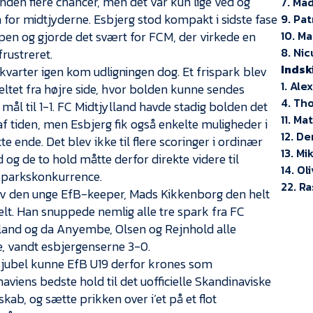
nden flere chancer, men det var kun lige ved og
7. Ma
for midtjyderne. Esbjerg stod kompakt i sidste fase
9. Pa
en og gjorde det svært for FCM, der virkede en
10. M
8. Ni
frustreret.
Indsk
kvarter igen kom udligningen dog. Et frispark blev
1. Al
 feltet fra højre side, hvor bolden kunne sendes
4. Th
i mål til 1-1. FC Midtjylland havde stadig bolden det
11. Ma
f tiden, men Esbjerg fik også enkelte muligheder i
12. D
e ende. Det blev ikke til flere scoringer i ordinær
13. M
id og de to hold måtte derfor direkte videre til
14. Ol
sparkskonkurrence.
22. R
ev den unge EfB-keeper, Mads Kikkenborg den helt
elt. Han snuppede nemlig alle tre spark fra FC
land og da Anyembe, Olsen og Rejnhold alle
, vandt esbjergenserne 3-0.
r jubel kunne EfB U19 derfor krones som
aviens bedste hold til det uofficielle Skandinaviske
kab, og sætte prikken over i’et på et flot