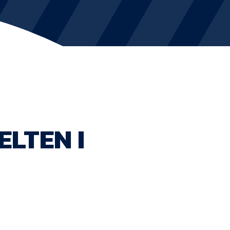
KVINDEHOLDET
NYHEDER
Om Esbjerg fB
EfB Akademi
LTEN I
Sydvestjysk Fodbold Samarbejde
Partnere
Blue Water Arena
Aktionærinformation