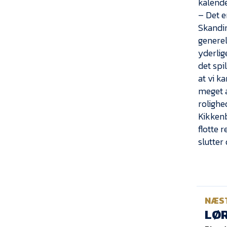
kalende
– Det e
Skandin
generel
yderlig
det spi
at vi k
meget a
rolighe
Kikken
flotte 
slutter
NÆS
LØR