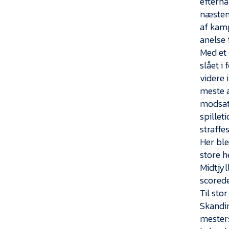
efterhå
næsten 
af kamp
anelse 
Med et 
slået i
videre 
meste a
modsatt
spillet
straffe
Her bl
store h
Midtjyl
scorede
Til sto
Skandin
mesters