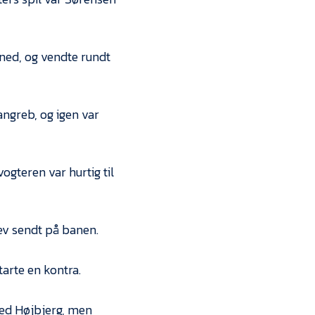
 ned, og vendte rundt
angreb, og igen var
vogteren var hurtig til
lev sendt på banen.
tarte en kontra.
med Højbjerg, men