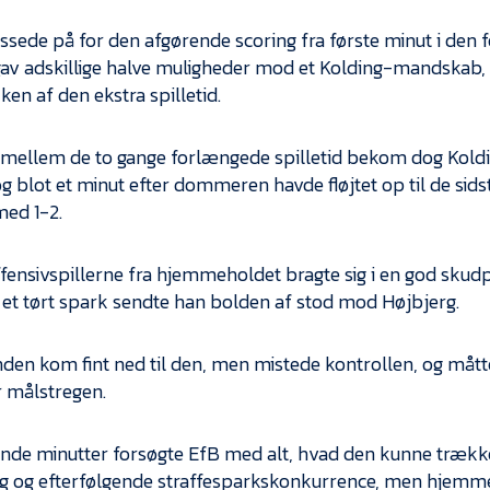
ssede på for den afgørende scoring fra første minut i den f
gav adskillige halve muligheder mod et Kolding-mandskab,
ken af den ekstra spilletid.
mellem de to gange forlængede spilletid bekom dog Kol
og blot et minut efter dommeren havde fløjtet op til de sid
ed 1-2.
ffensivspillerne fra hjemmeholdet bragte sig i en god skudp
et tørt spark sendte han bolden af stod mod Højbjerg.
en kom fint ned til den, men mistede kontrollen, og mått
r målstregen.
ende minutter forsøgte EfB med alt, hvad den kunne trække
ng og efterfølgende straffesparkskonkurrence, men hje