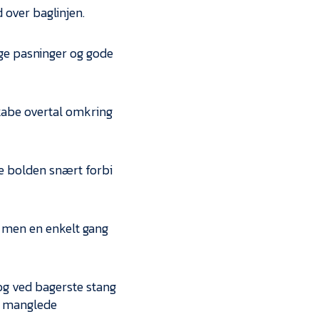
 over baglinjen.
ige pasninger og gode
skabe overtal omkring
de bolden snært forbi
, men en enkelt gang
, og ved bagerste stang
ne manglede