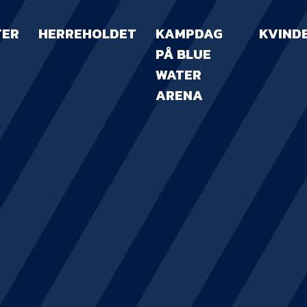
TER
HERREHOLDET
KAMPDAG
KVIND
PÅ BLUE
WATER
ARENA
KAMPDAG PÅ B