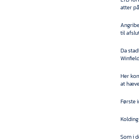
atter på 
Angribe
til afs
Da stad
Winfield
Her kom 
at hæve 
Første 
Kolding 
Som i d