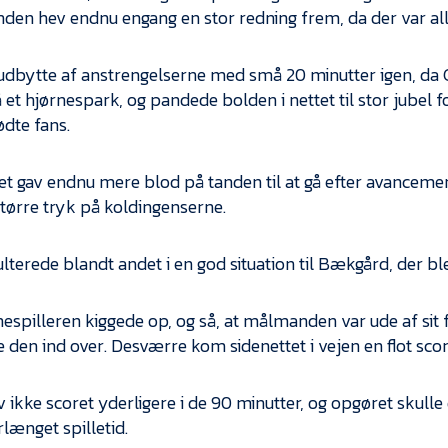
en hev endnu engang en stor redning frem, da der var all
 udbytte af anstrengelserne med små 20 minutter igen, da C
å et hjørnespark, og pandede bolden i nettet til stor jubel
dte fans.
et gav endnu mere blod på tanden til at gå efter avancemen
tørre tryk på koldingenserne.
lterede blandt andet i en god situation til Bækgård, der ble
espilleren kiggede op, og så, at målmanden var ude af sit f
 den ind over. Desværre kom sidenettet i vejen en flot scorin
 ikke scoret yderligere i de 90 minutter, og opgøret skulle
rlænget spilletid.