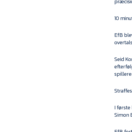
præcisi
10 minut
EfB blev
overtals
Seid Ko
efterfø
spiller
Straffe
I først
Simon B
EfB for