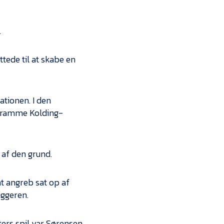
.
ttede til at skabe en
ationen. I den
at ramme Kolding-
 af den grund.
mt angreb sat op af
iggeren.
ters spil var Sørensen