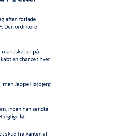
Kontakt
Job i EfB
ag aften forlade
F. Den ordinære
Presse
to mandskaber på
skabt en chance i hver
el, men Jeppe Højbjerg
rem, inden han sendte
 rigtige løb.
til skud fra kanten af