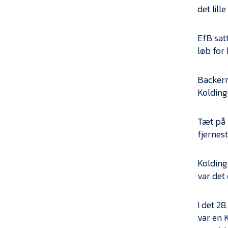
det lill
EfB sat
løb for
Backern
Kolding-
Tæt på 
fjernes
Kolding
var det 
I det 28
var en 