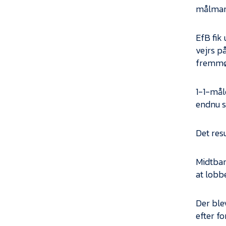
målmand
EfB fik
vejrs p
fremmø
1-1-mål
endnu s
Det resu
Midtban
at lobbe
Der blev
efter fo