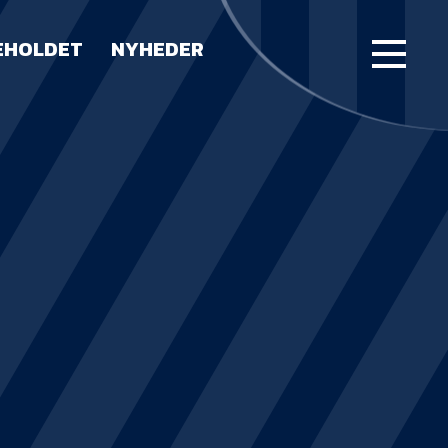
EHOLDET
NYHEDER
FORSIDE
KAMPE
STILLING
BILLETTER
HERREHOLDET
LUE WATER ARENA