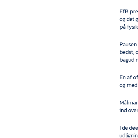
EfB pre
og det 
på fysik
Pausen 
bedst, 
bagud m
En af o
og med 
Målmand
ind ove
I de dø
udligni