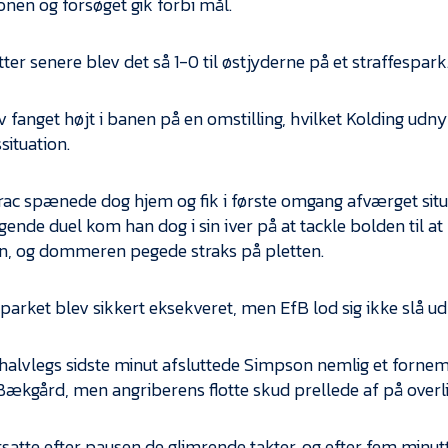
onen og forsøget gik forbi mål.
ter senere blev det så 1-0 til østjyderne på et straffespark
 fanget højt i banen på en omstilling, hvilket Kolding udny
situation.
rac spænede dog hjem og fik i første omgang afværget situ
lgende duel kom han dog i sin iver på at tackle bolden til 
en, og dommeren pegede straks på pletten.
sparket blev sikkert eksekveret, men EfB lod sig ikke slå ud
e halvlegs sidste minut afsluttede Simpson nemlig et forne
ækgård, men angriberens flotte skud prellede af på overl
tsatte efter pausen de glimrende takter, og efter fem minut