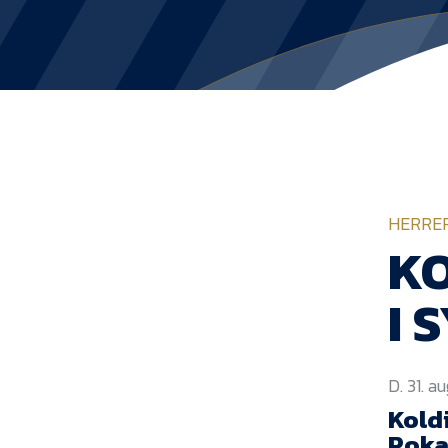
HERRE
KO
I 
D. 31. a
Kold
Poka