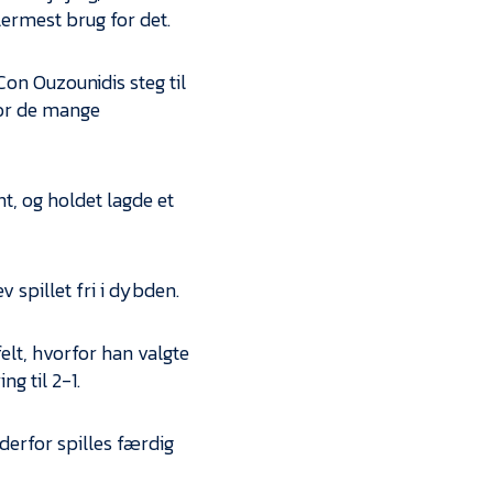
ermest brug for det.
on Ouzounidis steg til
 for de mange
t, og holdet lagde et
v spillet fri i dybden.
elt, hvorfor han valgte
g til 2-1.
 derfor spilles færdig