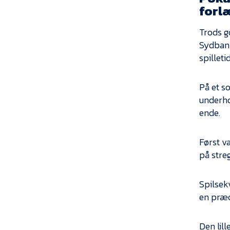
forlæ
Trods g
Sydbank
spilleti
På et s
underho
ende.
Først v
på stre
Spilsek
en præc
Den lill