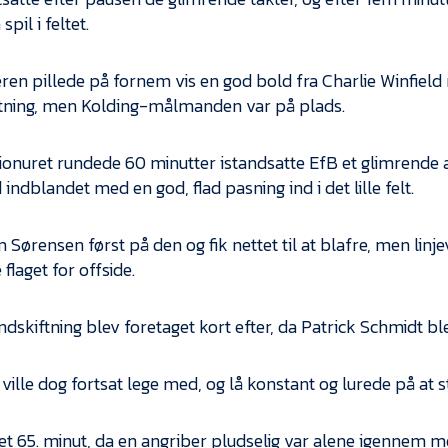
spil i feltet.
ren pillede på fornem vis en god bold fra Charlie Winfield
lutning, men Kolding-målmanden var på plads.
ionuret rundede 60 minutter istandsatte EfB et glimrende 
 indblandet med en god, flad pasning ind i det lille felt.
Sørensen først på den og fik nettet til at blafre, men linje
flaget for offside.
indskiftning blev foretaget kort efter, da Patrick Schmidt b
ville dog fortsat lege med, og lå konstant og lurede på at s
et 65. minut, da en angriber pludselig var alene igennem 