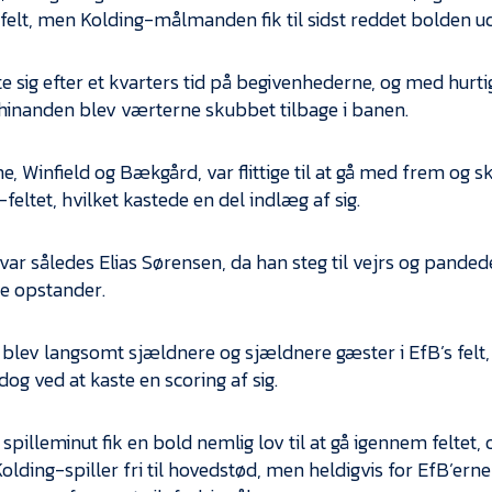
e felt, men Kolding-målmanden fik til sidst reddet bolden ud
te sig efter et kvarters tid på begivenhederne, og med hurt
 hinanden blev værterne skubbet tilbage i banen.
e, Winfield og Bækgård, var flittige til at gå med frem og 
feltet, hvilket kastede en del indlæg af sig.
var således Elias Sørensen, da han steg til vejrs og pande
te opstander.
 blev langsomt sjældnere og sjældnere gæster i EfB’s felt
dog ved at kaste en scoring af sig.
. spilleminut fik en bold nemlig lov til at gå igennem feltet
Kolding-spiller fri til hovedstød, men heldigvis for EfB’er