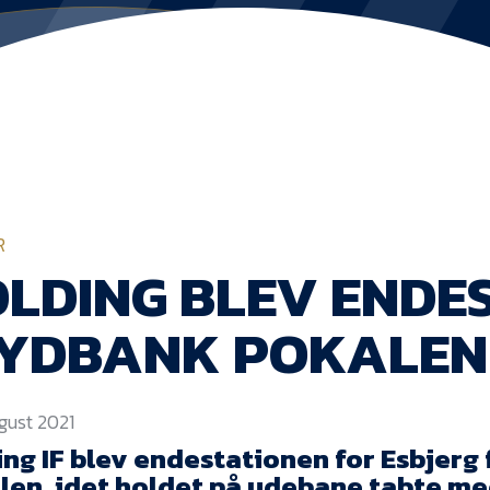
R
LDING BLEV ENDE
SYDBANK POKALEN
ugust 2021
ing IF blev endestationen for Esbjerg 
len, idet holdet på udebane tabte med