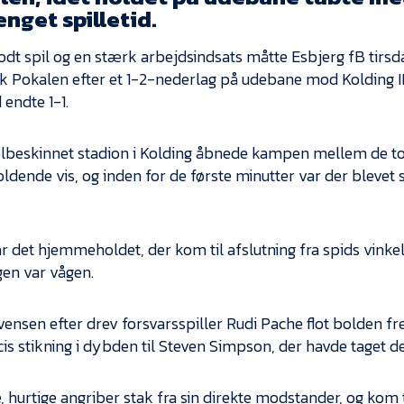
nget spilletid.
odt spil og en stærk arbejdsindsats måtte Esbjerg fB tirsd
 Pokalen efter et 1-2-nederlag på udebane mod Kolding I
d endte 1-1.
olbeskinnet stadion i Kolding åbnede kampen mellem de 
ldende vis, og inden for de første minutter var der blevet 
ar det hjemmeholdet, der kom til afslutning fra spids vink
gen var vågen.
vensen efter drev forsvarsspiller Rudi Pache flot bolden f
is stikning i dybden til Steven Simpson, der havde taget det
e, hurtige angriber stak fra sin direkte modstander, og kom 