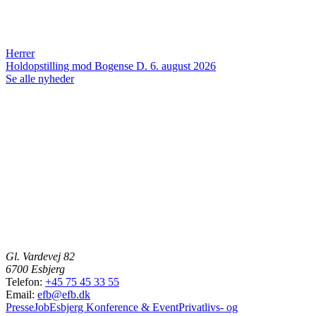
Herrer
Holdopstilling mod Bogense
D. 6. august 2026
Se alle nyheder
Gl. Vardevej 82
6700 Esbjerg
Telefon:
+45 75 45 33 55
Email:
efb@efb.dk
Presse
Job
Esbjerg Konference & Event
Privatlivs- og