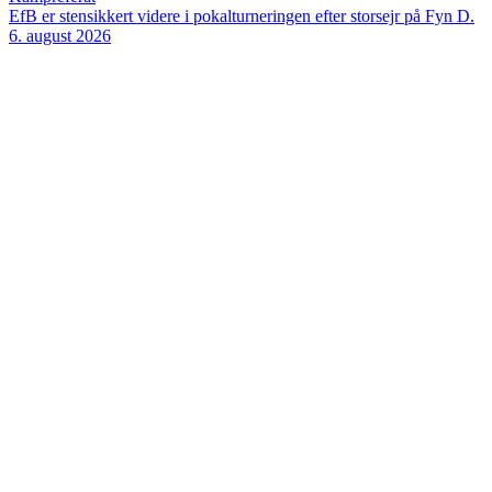
EfB er stensikkert videre i pokalturneringen efter storsejr på Fyn
D.
6. august 2026