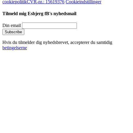
cookiepolitik
CVR-nr.: 15619376
Cookieindstillinger
Tilmeld mig Esbjerg fB's nyhedsmail
Din email
Hvis du tilmelder dig nyhedsbrevet, accepterer du samtidig
betingelserne