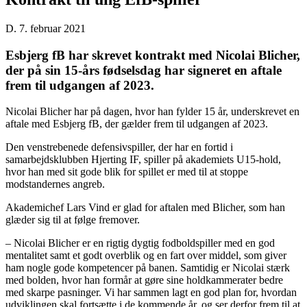
D. 7. februar 2021
Esbjerg fB har skrevet kontrakt med Nicolai Blicher,
der på sin 15-års fødselsdag har signeret en aftale
frem til udgangen af 2023.
Nicolai Blicher har på dagen, hvor han fylder 15 år, underskrevet en
aftale med Esbjerg fB, der gælder frem til udgangen af 2023.
Den venstrebenede defensivspiller, der har en fortid i
samarbejdsklubben Hjerting IF, spiller på akademiets U15-hold,
hvor han med sit gode blik for spillet er med til at stoppe
modstandernes angreb.
Akademichef Lars Vind er glad for aftalen med Blicher, som han
glæder sig til at følge fremover.
– Nicolai Blicher er en rigtig dygtig fodboldspiller med en god
mentalitet samt et godt overblik og en fart over middel, som giver
ham nogle gode kompetencer på banen. Samtidig er Nicolai stærk
med bolden, hvor han formår at gøre sine holdkammerater bedre
med skarpe pasninger. Vi har sammen lagt en god plan for, hvordan
udviklingen skal fortsætte i de kommende år, og ser derfor frem til at