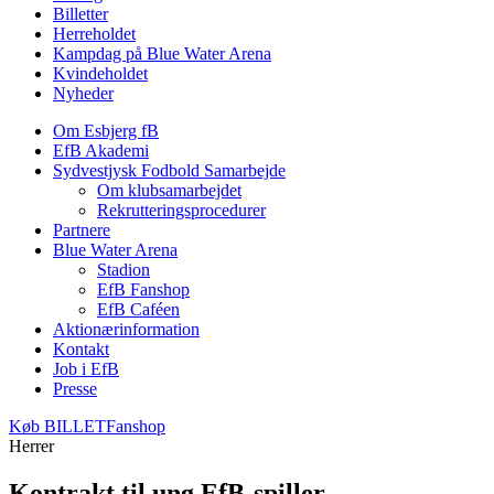
Billetter
Herreholdet
Kampdag på Blue Water Arena
Kvindeholdet
Nyheder
Om Esbjerg fB
EfB Akademi
Sydvestjysk Fodbold Samarbejde
Om klubsamarbejdet
Rekrutteringsprocedurer
Partnere
Blue Water Arena
Stadion
EfB Fanshop
EfB Caféen
Aktionærinformation
Kontakt
Job i EfB
Presse
Køb
BILLET
Fanshop
Herrer
Kontrakt til ung EfB-spiller