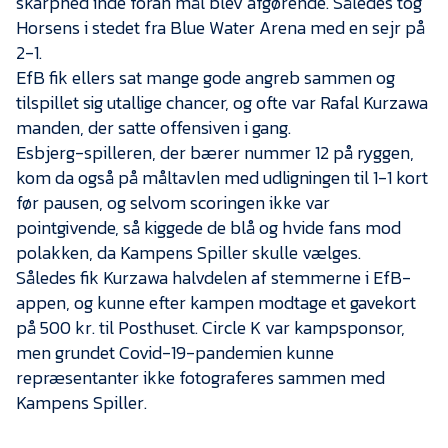
skarphed inde foran mål blev afgørende. Således tog
Presse
Horsens i stedet fra Blue Water Arena med en sejr på
2-1.
EfB fik ellers sat mange gode angreb sammen og
tilspillet sig utallige chancer, og ofte var Rafal Kurzawa
manden, der satte offensiven i gang.
Esbjerg-spilleren, der bærer nummer 12 på ryggen,
kom da også på måltavlen med udligningen til 1-1 kort
før pausen, og selvom scoringen ikke var
pointgivende, så kiggede de blå og hvide fans mod
polakken, da Kampens Spiller skulle vælges.
Således fik Kurzawa halvdelen af stemmerne i EfB-
appen, og kunne efter kampen modtage et gavekort
på 500 kr. til Posthuset. Circle K var kampsponsor,
men grundet Covid-19-pandemien kunne
repræsentanter ikke fotograferes sammen med
Kampens Spiller.