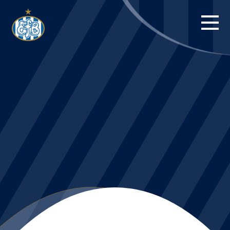
FORSIDE
KAMPE
STILLING
BILLETTER
HERREHOLDET
KAMPDAG PÅ
BLUE WATER
ARENA