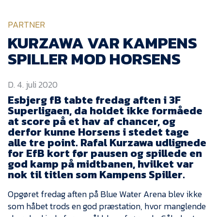
KVINDEHOLDET
PARTNER
NYHEDER
KURZAWA VAR KAMPENS
SPILLER MOD HORSENS
Om Esbjerg fB
D. 4. juli 2020
EfB Akademi
Esbjerg fB tabte fredag aften i 3F
Sydvestjysk Fodbold
Superligaen, da holdet ikke formåede
Samarbejde
at score på et hav af chancer, og
Partnere
derfor kunne Horsens i stedet tage
alle tre point. Rafal Kurzawa udlignede
Blue Water Arena
for EfB kort før pausen og spillede en
god kamp på midtbanen, hvilket var
Aktionærinformation
nok til titlen som Kampens Spiller.
Kontakt
Opgøret fredag aften på Blue Water Arena blev ikke
Job i EfB
som håbet trods en god præstation, hvor manglende