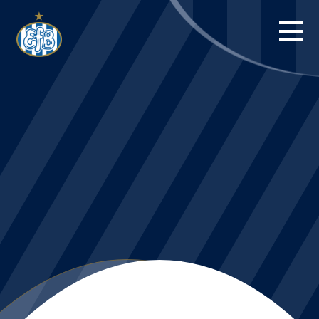
FORSIDE
KAMPE
STILLING
BILLETTER
HERREHOLDET
KAMPDAG PÅ
BLUE WATER
ARENA