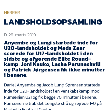
KVINDEHOLDET
HERRER
NYHEDER
LANDSHOLDSOPSAMLING
D. 28. marts 2019
Om Esbjerg fB
Anyembe og Lungi startede inde for
EfB Akademi
U20-landsholdet og Mads Zaar
scorede for U17-landsholdet i den
Sydvestjysk Fodbold
Samarbejde
sidste og afgørende Elite Round-
kamp. Joni Kauko, Lasha Parunashvili
Partnere
og Patrick Jørgensen fik ikke minutter
i benene.
Blue Water Arena
Aktionærinformation
Daniel Anyembe og Jacob Lungi Sørensen startede
inde for U20-landsholdet i en venskabskamp mod
Kontakt
Rumænien U21 og fik begge 70 minutter i benene.
Job i EfB
Rumænerne trak det længste strå og sejrede 1-0 på
Marbella Football Center.