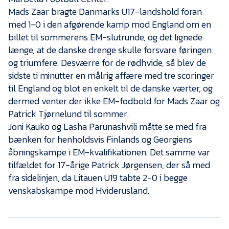
Presse
Mads Zaar bragte Danmarks U17-landshold foran
med 1-0 i den afgørende kamp mod England om en
billet til sommerens EM-slutrunde, og det lignede
længe, at de danske drenge skulle forsvare føringen
og triumfere. Desværre for de rødhvide, så blev de
sidste ti minutter en målrig affære med tre scoringer
til England og blot en enkelt til de danske værter, og
dermed venter der ikke EM-fodbold for Mads Zaar og
Patrick Tjørnelund til sommer.
Joni Kauko og Lasha Parunashvili måtte se med fra
bænken for henholdsvis Finlands og Georgiens
åbningskampe i EM-kvalifikationen. Det samme var
tilfældet for 17-årige Patrick Jørgensen, der så med
fra sidelinjen, da Litauen U19 tabte 2-0 i begge
venskabskampe mod Hviderusland.