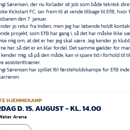
ngi Sørensen, der nu forlader sit job som både teknisk dir
ske Kickstart FC, ser frem til at vende tilbage til EfB, hvor
sbanen den 7. januar.
nder jo retur fra Indien, men jeg har løbende holdt kontakt
de projekt, som EfB har gang i, så det har måske ikke væ
ise mig om, at det er her jeg skal være. Jeg kender jo klubb
ne her, så det er en klar fordel. Det samme gælder for ma
kender mig, så på den måde, kan vi spare tid i forhold til 
ye assistenttræner.
ngi Sørensen har spillet 161 førsteholdskampe for EfB inde
arrieren.
TE HJEMMEKAMP
DAG D. 15. AUGUST - KL. 14.00
Water Arena