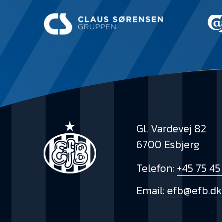
Gl. Vardevej 82
6700 Esbjerg
Telefon:
+45 75 45
Email:
efb@efb.d