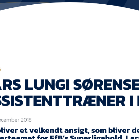
R
RS LUNGI SØRENS
SISTENTTRÆNER I 
december 2018
liver et velkendt ansigt, som bliver de
erteamet for EfB’s Superligahold. Lar