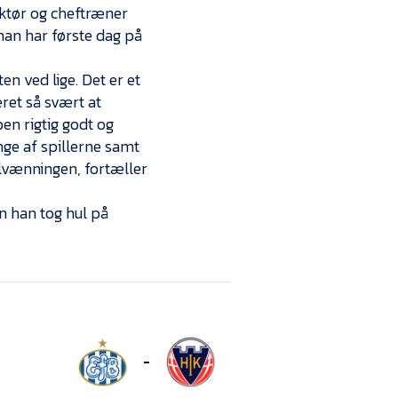
ektør og cheftræner
 han har første dag på
en ved lige. Det er et
ret så svært at
en rigtig godt og
nge af spillerne samt
tilvænningen, fortæller
n han tog hul på
-