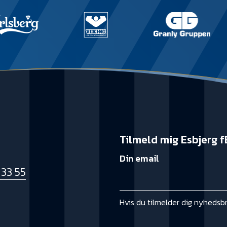
Tilmeld mig Esbjerg f
Din email
 33 55
k
Hvis du tilmelder dig nyhedsb