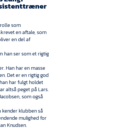
Kontakt
ssistenttræner
Job i EfB
 rolle som
Presse
krevet en aftale, som
liver en del af
 han ser som et rigtig
fter. Han har en masse
n. Det er en rigtig god
 han har fulgt holdet
ar altså peget på Lars.
l Jacobsen, som også
om kender klubben så
pændende mulighed for
rian Knudsen.