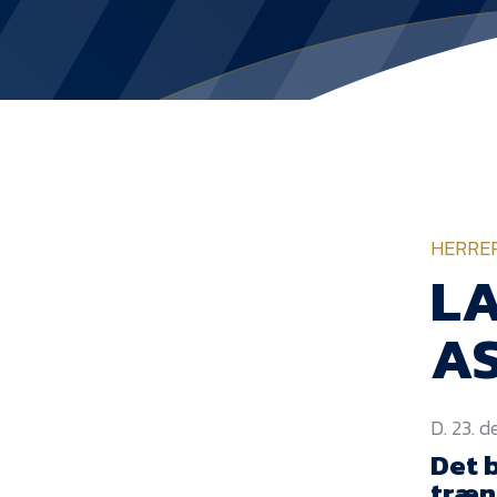
HERRE
LA
AS
D. 23. 
Det b
træn