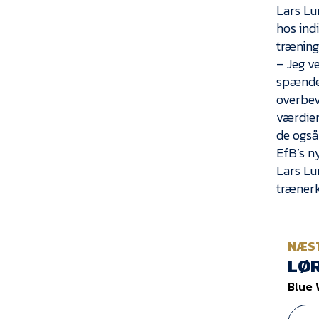
Lars Lu
hos indi
træning
– Jeg ve
spænden
overbev
værdier
de også 
EfB’s n
Lars Lu
trænerk
NÆS
LØR
Blue 