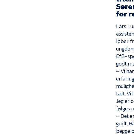
Søre
for 
Lars Lun
assiste
løber f
ungdom
EfB-spo
godt ma
– Vi har
erfarin
mulighed
tæt. Vi
Jeg er 
følges o
– Det e
godt. H
begge p