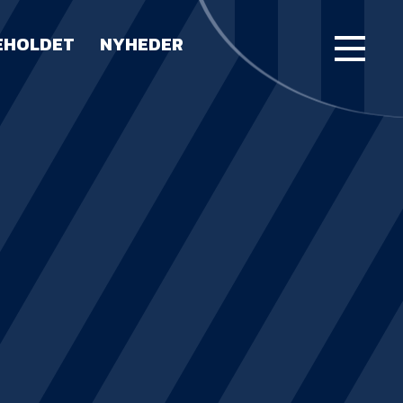
EHOLDET
NYHEDER
FORSIDE
KAMPE
STILLING
BILLETTER
HERREHOLDET
LUE WATER ARENA