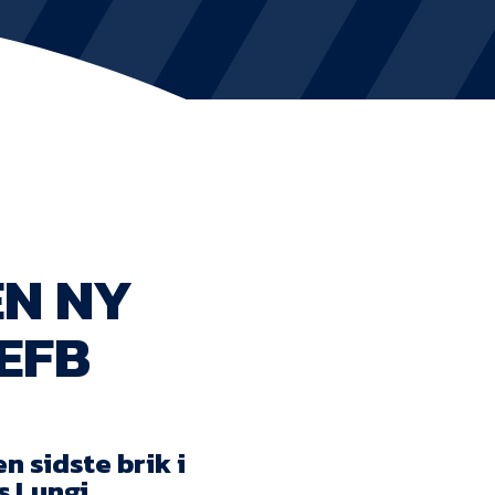
KVINDEHOLDET
NYHEDER
Om Esbjerg fB
EfB Akademi
EN NY
Sydvestjysk Fodbold Samarbejde
EFB
Partnere
Blue Water Arena
Aktionærinformation
n sidste brik i
s Lungi