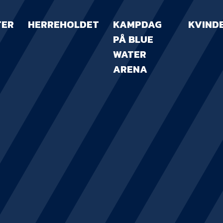
TER
HERREHOLDET
KAMPDAG
KVIND
PÅ BLUE
WATER
ARENA
KAMPDAG PÅ B