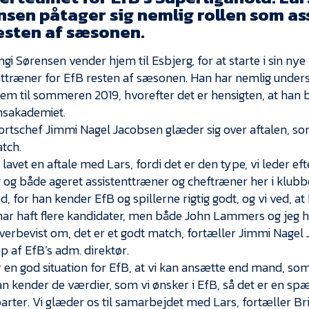
nsen påtager sig nemlig rollen som a
resten af sæsonen.
gi Sørensen vender hjem til Esbjerg, for at starte i sin nye
nttræner for EfB resten af sæsonen. Han har nemlig unders
rem til sommeren 2019, hvorefter det er hensigten, at han b
sakademiet.
rtschef Jimmi Nagel Jacobsen glæder sig over aftalen, som
tch.
 lavet en aftale med Lars, fordi det er den type, vi leder e
g og både ageret assistenttræner og cheftræner her i klubbe
, for han kender EfB og spillerne rigtig godt, og vi ved, at
 har haft flere kandidater, men både John Lammers og jeg h
overbevist om, det er et godt match, fortæller Jimmi Nage
p af EfB’s adm. direktør.
r en god situation for EfB, at vi kan ansætte end mand, s
an kender de værdier, som vi ønsker i EfB, så det er en s
arter. Vi glæder os til samarbejdet med Lars, fortæller B