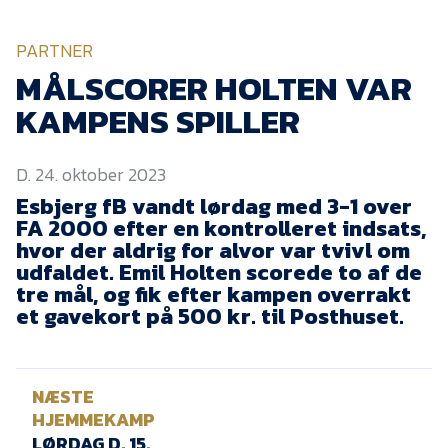
KVINDEHOLDET
PARTNER
NYHEDER
MÅLSCORER HOLTEN VAR
KAMPENS SPILLER
Om Esbjerg fB
D. 24. oktober 2023
EfB Akademi
Esbjerg fB vandt lørdag med 3-1 over
Sydvestjysk Fodbold
FA 2000 efter en kontrolleret indsats,
Samarbejde
hvor der aldrig for alvor var tvivl om
Partnere
udfaldet. Emil Holten scorede to af de
tre mål, og fik efter kampen overrakt
Blue Water Arena
et gavekort på 500 kr. til Posthuset.
Aktionærinformation
Kontakt
NÆSTE
Job i EfB
HJEMMEKAMP
LØRDAG D. 15.