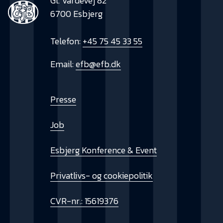
Gl. Vardevej 82
6700 Esbjerg
Telefon:
+45 75 45 33 55
Email:
efb@efb.dk
Presse
Job
Esbjerg Konference & Event
Privatlivs- og cookiepolitik
CVR-nr.: 15619376