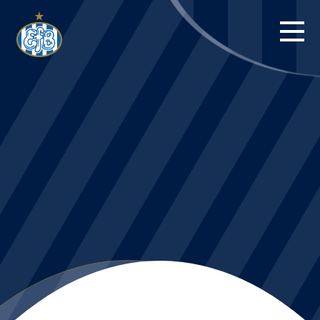
FORSIDE
KAMPE
STILLING
BILLETTER
HERREHOLDET
KAMPDAG PÅ
BLUE WATER
ARENA