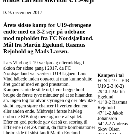
D. 9. december 2017
Årets sidste kamp for U19-drengene
endte med en 3-2 sejr på udebane
mod topholdet fra FC Nordsjælland.
Mål fra Martin Egelund, Rasmus
Rejnhold og Mads Larsen.
Lars Vind og U19 var lørdag eftermiddag i
aktion for sidste gang i 2017, da FC
Nordsjælland var værter i U19 Ligaen. Lars
Kampen i tal
Vind håbede inden opgøret at man kunne slutte
FCN U19 – EfB
året godt af med en god præstation.
U19 2-3 (0-2)
Kampen startede stille ud, hvor begge hold
29’ 0-1 Martin
brugte de første tyve minutter på at se hinanden
Egelund
an. Ingen tog for alvor styringen og der blev ikke
41’ 0-2 Rasmus
skabt nogen større chancer i hverken den ene
Rejnhold
eller anden ende. Midtvejs i første halvleg
47’ 1-2 Jakob
erobrede EfB dog mere og mere af spillet.
Johansson
Efter en god periode gav det så en scoring til
54’ 2-2 Andreas
EfB’erne i det 29. minut, da flotte kombinationer
Skov Olsen
i højre side til sidst fandt Martin Egelund.