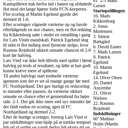
81’ 2-3 Mads
Kantspilleren trak herfra ind i banen og afsluttede
Larsen
flot mod det lange hjørne forbi FCN-keeperen.
Startopstillingen
Flot scoring af Martin Egelund gjorde det
16. Mads
dermed til 1-0.
Kikkenborg
Efter scoringen vågnede værterne op og havde
2. Jonas
efterfølgende en stor chance, men en flot redning
Mortensen
fra Kikkenborg satte i stedet en omstilling i gang
3. Simon
for Lars Vinds mandskab. Patrick Egelund slog
Bækgård
til sidst et flot indlæg mod fjerneste stolpe, hvor
6. David Easter
Rasmus Rejnhold sikkert omsatte chancen til 2-0
7. Mads Larsen
kort før halvleg.
9. Patrick
Lars Vind var ikke helt tilfreds med spillet i første
Egelund
halvleg på trods af resultatet, og følte at han godt
10. Martin
kunne kræve mere af spillerne.
Egelund
Til anden halvlegs start tordnede værterne
14. Olver Olsen
igennem som det er set så mange gange før med
20. Daniel
FC Nordsjælland. Det gav hurtigt en reducering
Anyembe
to minutter efter pausen, da værterne sikkert
21. Oliver
omsatte en chance efter et gennembrud fra højre
Nielsen
side. 2-1. Der gik ikke mere end syv minutter før
22. Rasmus
der faldt endnu en scoring, igen til FC
Rejnhold
Nordsjælland og dermed 2-2.
Indskiftninger
Efter de hurtige scoringer, foretog Lars Vind et
60’ Mathias
par udskiftninger som hjalp på at trække tempoet
Holm (Martin
lidt ud af spillet og vandt derfor lidt ekstra tid og