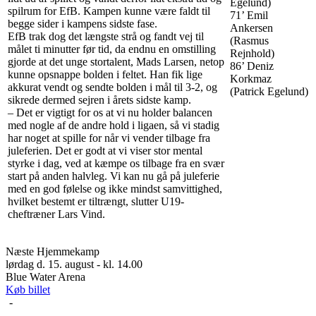
Egelund)
spilrum for EfB. Kampen kunne være faldt til
71’ Emil
begge sider i kampens sidste fase.
Ankersen
EfB trak dog det længste strå og fandt vej til
(Rasmus
målet ti minutter før tid, da endnu en omstilling
Rejnhold)
gjorde at det unge stortalent, Mads Larsen, netop
86’ Deniz
kunne opsnappe bolden i feltet. Han fik lige
Korkmaz
akkurat vendt og sendte bolden i mål til 3-2, og
(Patrick Egelund)
sikrede dermed sejren i årets sidste kamp.
– Det er vigtigt for os at vi nu holder balancen
med nogle af de andre hold i ligaen, så vi stadig
har noget at spille for når vi vender tilbage fra
juleferien. Det er godt at vi viser stor mental
styrke i dag, ved at kæmpe os tilbage fra en svær
start på anden halvleg. Vi kan nu gå på juleferie
med en god følelse og ikke mindst samvittighed,
hvilket bestemt er tiltrængt, slutter U19-
cheftræner Lars Vind.
Næste Hjemmekamp
lørdag d. 15. august - kl. 14.00
Blue Water Arena
Køb billet
-