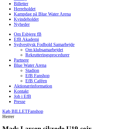
Billetter
Herreholdet
Kampdag på Blue Water Arena
Kvindeholdet
Nyheder
Om Esbjerg fB
EfB Akademi
Sydvestjysk Fodbold Samarbejde
Om klubsamarbejdet
Rekrutteringsprocedurer
Partnere
Blue Water Arena
Stadion
EfB Fanshop
EfB Caféen
Aktionærinformation
Kontakt
Job i EfB
Presse
Køb
BILLET
Fanshop
Herrer
Mads Larsen sikrede U19-sejr