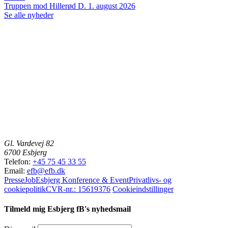
Truppen mod Hillerød
D. 1. august 2026
Se alle nyheder
Gl. Vardevej 82
6700 Esbjerg
Telefon:
+45 75 45 33 55
Email:
efb@efb.dk
Presse
Job
Esbjerg Konference & Event
Privatlivs- og
cookiepolitik
CVR-nr.: 15619376
Cookieindstillinger
Tilmeld mig Esbjerg fB's nyhedsmail