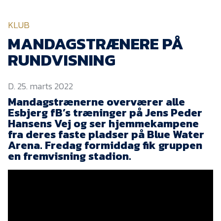
KVINDEHOLDET
KLUB
NYHEDER
MANDAGSTRÆNERE PÅ
RUNDVISNING
Om Esbjerg fB
D. 25. marts 2022
EfB Akademi
Mandagstrænerne overværer alle
Sydvestjysk Fodbold
Esbjerg fB’s træninger på Jens Peder
Samarbejde
Hansens Vej og ser hjemmekampene
Partnere
fra deres faste pladser på Blue Water
Arena. Fredag formiddag fik gruppen
Blue Water Arena
en fremvisning stadion.
Aktionærinformation
Kontakt
Job i EfB