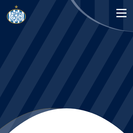
FORSIDE
KAMPE
STILLING
BILLETTER
HERREHOLDET
KAMPDAG PÅ
BLUE WATER
ARENA