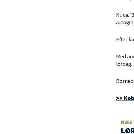
Kl. ca. 
autogra
Efter k
Med and
lørdag.
Børnebil
>> Køb 
NÆS
LØR