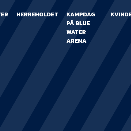
TER
HERREHOLDET
KAMPDAG
KVIND
PÅ BLUE
WATER
ARENA
KAMPDAG PÅ B