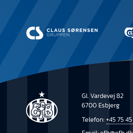
Gl. Vardevej 82
6700 Esbjerg
Telefon:
+45 75 45
Email:
efb@efb.d