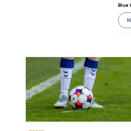
Blue 
K