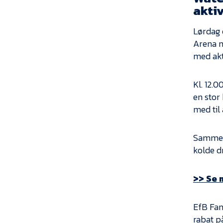
akti
Lørdag 
Arena m
med akt
Kl. 12.
en stor
med til 
Samme t
kolde d
>> Se 
EfB Fan
rabat p