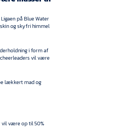
Kontakt
Job i EfB
t Ligaen på Blue Water
lskin og skyfri himmel
Presse
nderholdning i form af
cheerleaders vil være
øbe lækkert mad og
 vil være op til 50%