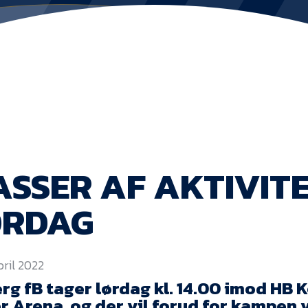
SSER AF AKTIVIT
ØRDAG
pril 2022
rg fB tager lørdag kl. 14.00 imod HB 
r Arena, og der vil forud for kampen