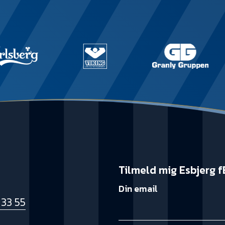
Tilmeld mig Esbjerg f
Din email
 33 55
k