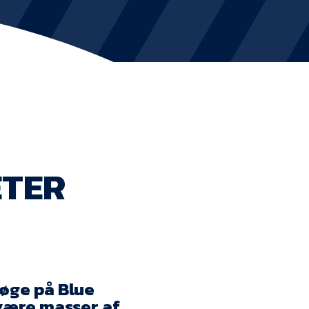
KVINDEHOLDET
NYHEDER
Om Esbjerg fB
EfB Akademi
ETER
Sydvestjysk Fodbold Samarbejde
Partnere
Blue Water Arena
Aktionærinformation
Køge på Blue
 være masser af