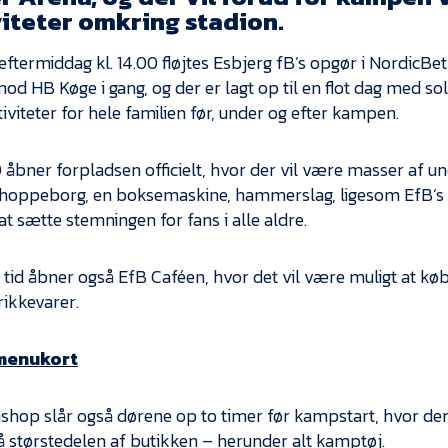
viteter omkring stadion.
eftermiddag kl. 14.00 fløjtes Esbjerg fB’s opgør i NordicBe
od HB Køge i gang, og der er lagt op til en flot dag med so
iviteter for hele familien før, under og efter kampen.
00 åbner forpladsen officielt, hvor der vil være masser af u
 hoppeborg, en boksemaskine, hammerslag, ligesom EfB’s 
at sætte stemningen for fans i alle aldre.
id åbner også EfB Caféen, hvor det vil være muligt at k
rikkevarer.
menukort
shop slår også dørene op to timer før kampstart, hvor der
å størstedelen af butikken – herunder alt kamptøj.