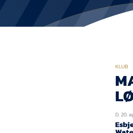
KLUB
MA
L
D. 20. a
Esbje
Wate