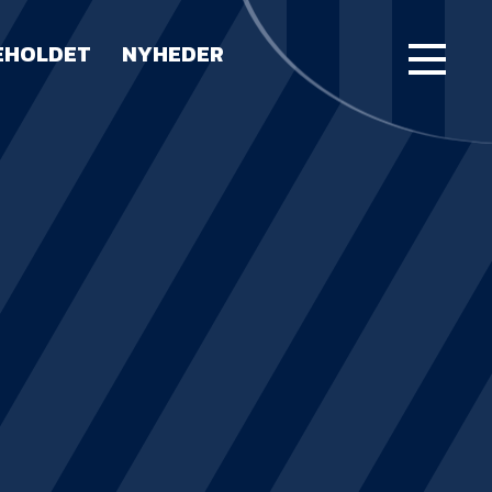
EHOLDET
NYHEDER
FORSIDE
KAMPE
STILLING
BILLETTER
HERREHOLDET
LUE WATER ARENA