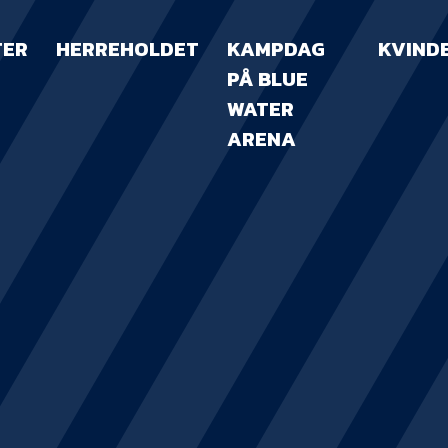
TER
HERREHOLDET
KAMPDAG
KVIND
PÅ BLUE
WATER
ARENA
KAMPDAG PÅ B