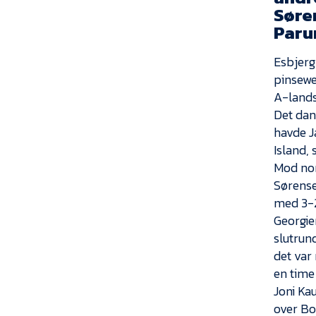
Søre
Parun
Esbjerg
pinsewe
A-lands
Det dan
havde J
Island, 
Mod nor
Sørense
med 3-
Georgie
slutrun
det var 
en time
Joni Ka
over Bo