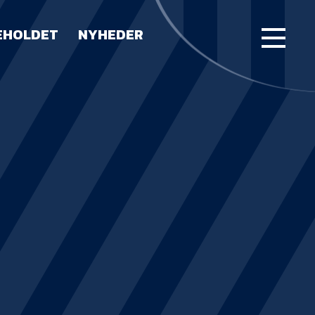
EHOLDET
NYHEDER
FORSIDE
KAMPE
STILLING
BILLETTER
HERREHOLDET
LUE WATER ARENA