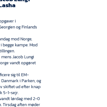
Kontakt
 Lasha
Job i EfB
opgaver i
Presse
eorgien og Finlands
mandag mod Norge,
 i begge kampe. Mod
illingen.
, mens Jacob Lungi
 Norge vandt opgøret
cere sig til EM-
 Danmark i Parken, og
v skiftet ud efter knap
k 5-1-sejr.
et vandt lørdag med 2-0
. Tirsdag aften møder