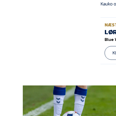
Kauko o
NÆS
LØR
Blue 
K