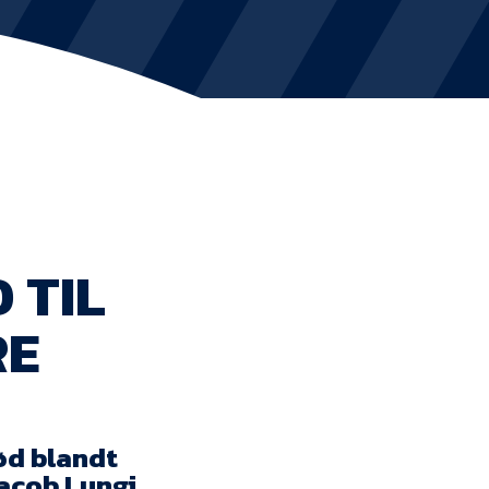
KVINDEHOLDET
NYHEDER
Om Esbjerg fB
EfB Akademi
 TIL
Sydvestjysk Fodbold Samarbejde
RE
Partnere
Blue Water Arena
Aktionærinformation
ød blandt
Jacob Lungi