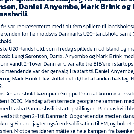
nsen, Daniel Anyembe, Mark Brink og
ashvili.
 fB var repræsenteret med i alt fem spillere til landsholds
ekenden for henholdsvis Danmarks U20-landshold samt G
hold.
ske U20-landshold, som fredag spillede mod Island og 
acob Lungi Sørensen, Daniel Anyembe og Mark Brink med
som vandt 2-1 over Danmark, var alle tre EfB’ere i startopst
dmændende var der genvalg fra start til Daniel Anyembe
n og Mark Brink blev skiftet ind i løbet af anden halvleg.
2.
ns A-landshold kæmper i Gruppe D om at komme at kvalifi
den i 2020. Mandag aften tørnede georgierne sammen med
med Lasha Parunashvili i startopstillingen. Parunashvili ble
 ved stillingen 2-1 til Danmark. Opgøret endte med en dans
uko og Finland jagter også en kvalifikation til EM, og hold
snien. Midtbaneslideren måtte se hele kampen fra bænken