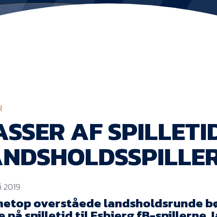
R
SSER AF SPILLETID
ANDSHOLDSSPILLE
ni 2019
netop overståede landsholdsrunde b
 på spilletid til Esbjerg fB-spillerne 