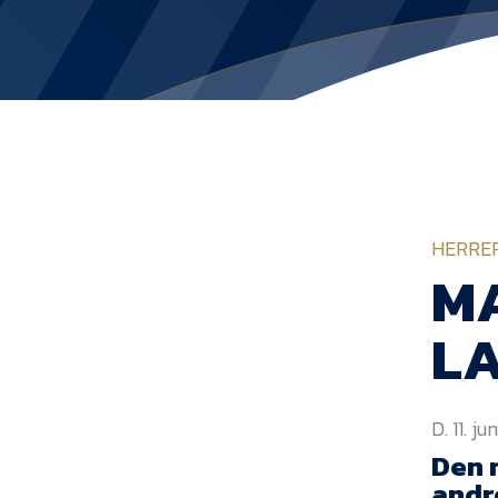
HERRE
MA
L
D. 11. ju
Den 
andre