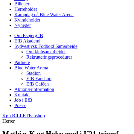
Billetter
Herreholdet
Kampdag på Blue Water Arena
Kvindeholdet
Nyheder
Om Esbjerg fB
EfB Akademi
Sydvestjysk Fodbold Samarbejde
Om klubsamarbejdet
Rekrutteringsprocedurer
Partnere
Blue Water Arena
Stadion
EfB Fanshop
EfB Caféen
Aktionærinformation
Kontakt
Job i EfB
Presse
Køb
BILLET
Fanshop
Herrer
Mathias K og Holse med i U21-triumf