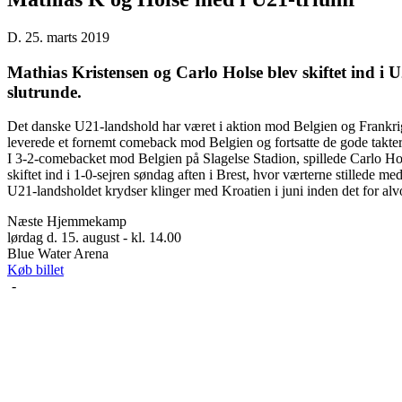
D. 25. marts 2019
Mathias Kristensen og Carlo Holse blev skiftet ind i
slutrunde.
Det danske U21-landshold har været i aktion mod Belgien og Frankr
leverede et fornemt comeback mod Belgien og fortsatte de gode takter m
I 3-2-comebacket mod Belgien på Slagelse Stadion, spillede Carlo Holse
skiftet ind i 1-0-sejren søndag aften i Brest, hvor værterne stilled
U21-landsholdet krydser klinger med Kroatien i juni inden det for al
Næste Hjemmekamp
lørdag d. 15. august - kl. 14.00
Blue Water Arena
Køb billet
-