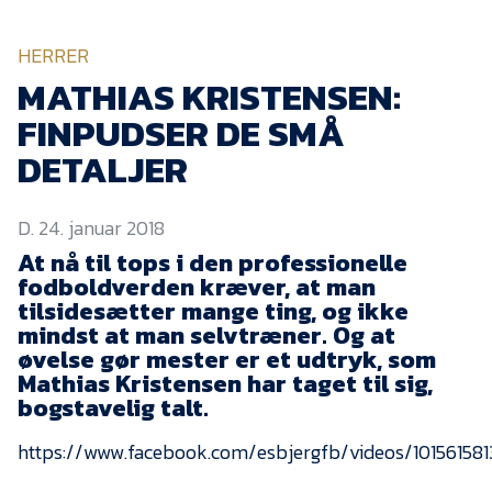
KVINDEHOLDET
HERRER
NYHEDER
MATHIAS KRISTENSEN:
FINPUDSER DE SMÅ
Om Esbjerg fB
DETALJER
EfB Akademi
D. 24. januar 2018
Sydvestjysk Fodbold
Samarbejde
At nå til tops i den professionelle
fodboldverden kræver, at man
Partnere
tilsidesætter mange ting, og ikke
mindst at man selvtræner. Og at
Blue Water Arena
øvelse gør mester er et udtryk, som
Aktionærinformation
Mathias Kristensen har taget til sig,
bogstavelig talt.
Kontakt
https://www.facebook.com/esbjergfb/videos/101561581
Job i EfB