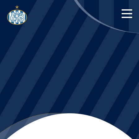
FORSIDE
KAMPE
STILLING
BILLETTER
HERREHOLDET
KAMPDAG PÅ
BLUE WATER
ARENA