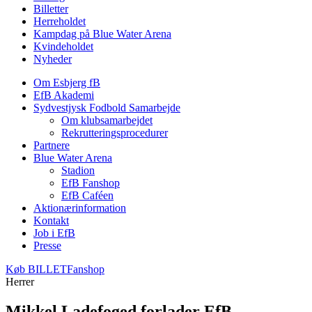
Billetter
Herreholdet
Kampdag på Blue Water Arena
Kvindeholdet
Nyheder
Om Esbjerg fB
EfB Akademi
Sydvestjysk Fodbold Samarbejde
Om klubsamarbejdet
Rekrutteringsprocedurer
Partnere
Blue Water Arena
Stadion
EfB Fanshop
EfB Caféen
Aktionærinformation
Kontakt
Job i EfB
Presse
Køb
BILLET
Fanshop
Herrer
Mikkel Ladefoged forlader EfB