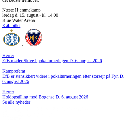
det bedste fremover.
Næste Hjemmekamp
lørdag d. 15. august - kl. 14.00
Blue Water Arena
Køb billet
-
Herrer
EfB møder Skive i pokalturneringen
D. 6. august 2026
Kampreferat
EfB er stensikkert videre i pokalturneringen efter storsejr på Fyn
D.
6. august 2026
Herrer
Holdopstilling mod Bogense
D. 6. august 2026
Se alle nyheder