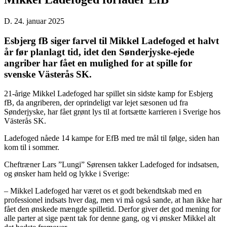
D. 24. januar 2025
Esbjerg fB siger farvel til Mikkel Ladefoged et halvt
år før planlagt tid, idet den Sønderjyske-ejede
angriber har fået en mulighed for at spille for
svenske Västerås SK.
21-årige Mikkel Ladefoged har spillet sin sidste kamp for Esbjerg
fB, da angriberen, der oprindeligt var lejet sæsonen ud fra
Sønderjyske, har fået grønt lys til at fortsætte karrieren i Sverige hos
Västerås SK.
Ladefoged nåede 14 kampe for EfB med tre mål til følge, siden han
kom til i sommer.
Cheftræner Lars ”Lungi” Sørensen takker Ladefoged for indsatsen,
og ønsker ham held og lykke i Sverige:
– Mikkel Ladefoged har været os et godt bekendtskab med en
professionel indsats hver dag, men vi må også sande, at han ikke har
fået den ønskede mængde spilletid. Derfor giver det god mening for
alle parter at sige pænt tak for denne gang, og vi ønsker Mikkel alt