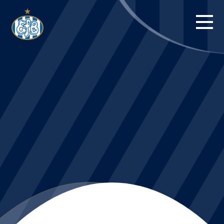
FORSIDE
KAMPE
STILLING
BILLETTER
HERREHOLDET
KAMPDAG PÅ
BLUE WATER
ARENA