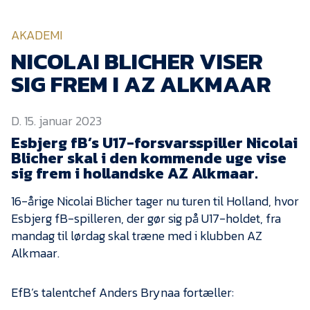
KVINDEHOLDET
AKADEMI
NYHEDER
NICOLAI BLICHER VISER
SIG FREM I AZ ALKMAAR
Om Esbjerg fB
D. 15. januar 2023
EfB Akademi
Esbjerg fB’s U17-forsvarsspiller Nicolai
Sydvestjysk Fodbold
Blicher skal i den kommende uge vise
Samarbejde
sig frem i hollandske AZ Alkmaar.
Partnere
16-årige Nicolai Blicher tager nu turen til Holland, hvor
Blue Water Arena
Esbjerg fB-spilleren, der gør sig på U17-holdet, fra
Aktionærinformation
mandag til lørdag skal træne med i klubben AZ
Alkmaar.
Kontakt
Job i EfB
EfB’s talentchef Anders Brynaa fortæller: